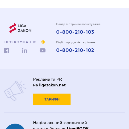
Центр підтримки користувачів
0-800-210-103
ПРО КОМПАНІЮ
Підбір продуктів та рішень
0-800-210-102
Реклама та PR
на
ligazakon.net
ТАРИФИ
Національний юридичний
каталог України
Liga:BOOK