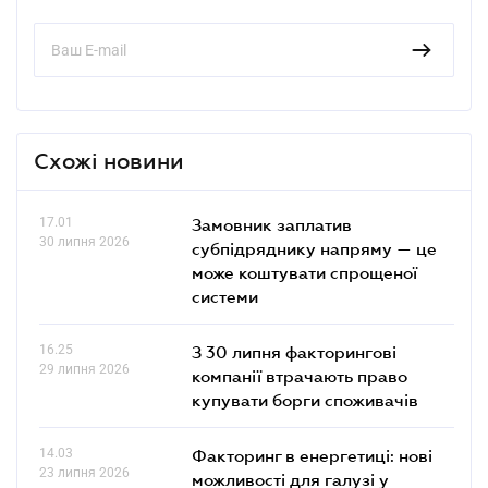
Схожі новини
17.01
Замовник заплатив
30 липня 2026
субпідряднику напряму — це
може коштувати спрощеної
системи
16.25
З 30 липня факторингові
29 липня 2026
компанії втрачають право
купувати борги споживачів
14.03
Факторинг в енергетиці: нові
23 липня 2026
можливості для галузі у