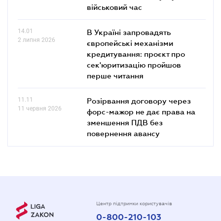
військовий час
14.01
В Україні запровадять
2 липня 2026
європейські механізми
кредитування: проєкт про
сек'юритизацію пройшов
перше читання
11.11
Розірвання договору через
11 червня 2026
форс-мажор не дає права на
зменшення ПДВ без
повернення авансу
Центр підтримки користувачів
0-800-210-103