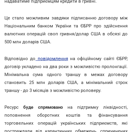
надаватиме підприємцям кредити в гривні.
Це стало можливим завдяки підписанню договору між
Національним банком України та ЄБРР про здійснення
валютних операцій своп гривня/долар США в обсязі до
500 млн доларів США.
Відповідно до
повідомлення
на офіційному сайті ЄБРР,
договір укладено на два роки з можливістю пролонгації.
Мінімальна сума одного траншу в межах договору
становить 25 млн доларів США, а мінімальний строк
траншу - до 3 місяців з можливістю роловеру.
Ресурс
буде спрямовано
на підтримку ліквідності,
поповнення оборотних коштів та фінансування
торговельних операцій українських підприємств, які
постраждали від карантинних обмежень, спричинених