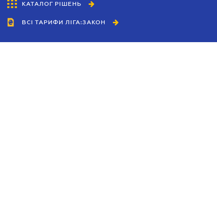
КАТАЛОГ РІШЕНЬ
ВСІ ТАРИФИ ЛІГА:ЗАКОН
Співробітництво
Агенти
Дилери
Політика конфіденційності
Умови використання сайту
Реклама
Блог
Новини компанії
Керівництва
Каталоги компаній
Теми в центрі уваги