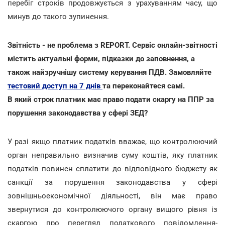
перебіг строків продовжується з урахуванням часу, що
минув до такого зупинення.
Звітність - не проблема з REPORT. Сервіс онлайн-звітності
містить актуальні форми, підказки до заповнення, а
також найзручнішу систему керування ПДВ. Замовляйте
тестовий доступ на 7 днів
та переконайтеся самі.
В який строк платник має право подати скаргу на ППР за
порушення законодавства у сфері ЗЕД?
У разі якщо платник податків вважає, що контролюючий
орган неправильно визначив суму коштів, яку платник
податків повинен сплатити до відповідного бюджету як
санкції за порушення законодавства у сфері
зовнішньоекономічної діяльності, він має право
звернутися до контролюючого органу вищого рівня із
скаргою про перегляд податкового повідомлення-