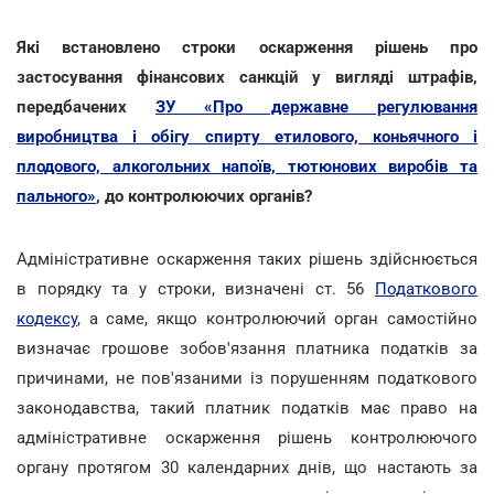
Які встановлено строки оскарження рішень про
застосування фінансових санкцій у вигляді штрафів,
передбачених
ЗУ «Про державне регулювання
виробництва і обігу спирту етилового, коньячного і
плодового, алкогольних напоїв, тютюнових виробів та
пального»
, до контролюючих органів?
Адміністративне оскарження таких рішень здійснюється
в порядку та у строки, визначені ст. 56
Податкового
кодексу
, а саме, якщо контролюючий орган самостійно
визначає грошове зобов'язання платника податків за
причинами, не пов'язаними із порушенням податкового
законодавства, такий платник податків має право на
адміністративне оскарження рішень контролюючого
органу протягом 30 календарних днів, що настають за