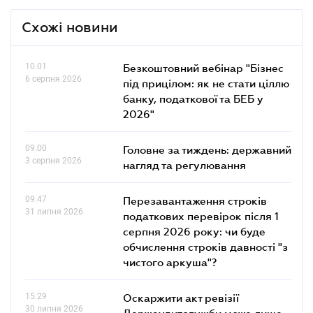
Схожі новини
10.01
Безкоштовний вебінар "Бізнес
6 серпня 2026
під прицілом: як не стати ціллю
банку, податкової та БЕБ у
2026"
09.00
Головне за тиждень: державний
3 серпня 2026
нагляд та регулювання
09.47
Перезавантаження строків
31 липня 2026
податкових перевірок після 1
серпня 2026 року: чи буде
обчислення строків давності "з
чистого аркуша"?
15.29
Оскаржити акт ревізії
30 липня 2026
Держаудитслужби може лише