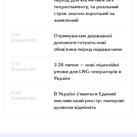
техрегламенту, та реальний
строк значно коротший за
заявлений
17.01
Отримувачам державної
28 липня 2026
допомоги готують нові
обов'язки перед надавачами
11.25
З 28 липня — нові ліцензійні
28 липня 2026
умови для LNG-операторів в
Україні
09.08
В Україні з'явиться Єдиний
24 липня 2026
мисливський реєстр: паперові
дозволи відмінять