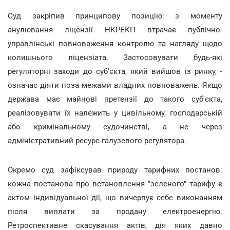
Суд закріпив принципову позицію: з моменту
анулювання ліцензії НКРЕКП втрачає публічно-
управлінські повноваження контролю та нагляду щодо
колишнього ліцензіата. Застосовувати будь-які
регуляторні заходи до суб'єкта, який вийшов із ринку, -
означає діяти поза межами владних повноважень. Якщо
держава має майнові претензії до такого суб'єкта,
реалізовувати їх належить у цивільному, господарській
або кримінальному судочинстві, а не через
адміністративний ресурс галузевого регулятора.
Окремо суд зафіксував природу тарифних постанов:
кожна постанова про встановлення "зеленого" тарифу є
актом індивідуальної дії, що вичерпує себе виконанням
після виплати за продану електроенергію.
Ретроспективне скасування актів, дія яких давно