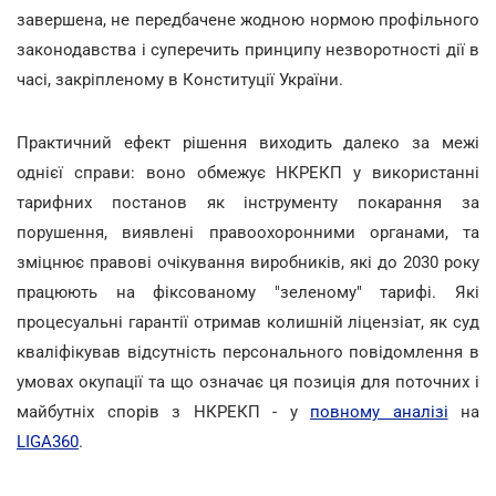
завершена, не передбачене жодною нормою профільного
законодавства і суперечить принципу незворотності дії в
часі, закріпленому в Конституції України.
Практичний ефект рішення виходить далеко за межі
однієї справи: воно обмежує НКРЕКП у використанні
тарифних постанов як інструменту покарання за
порушення, виявлені правоохоронними органами, та
зміцнює правові очікування виробників, які до 2030 року
працюють на фіксованому "зеленому" тарифі. Які
процесуальні гарантії отримав колишній ліцензіат, як суд
кваліфікував відсутність персонального повідомлення в
умовах окупації та що означає ця позиція для поточних і
майбутніх спорів з НКРЕКП - у
повному аналізі
на
LIGA360
.