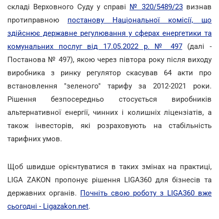
складі Верховного Суду у справі
№ 320/5489/23
визнав
протиправною
постанову Національної комісії, що
здійснює державне регулювання у сферах енергетики та
комунальних послуг від 17.05.2022 р. № 497
(далі -
Постанова № 497), якою через півтора року після виходу
виробника з ринку регулятор скасував 64 акти про
встановлення "зеленого" тарифу за 2012-2021 роки.
Рішення безпосередньо стосується виробників
альтернативної енергії, чинних і колишніх ліцензіатів, а
також інвесторів, які розраховують на стабільність
тарифних умов.
Щоб швидше орієнтуватися в таких змінах на практиці,
LIGA ZAKON пропонує рішення LIGA360 для бізнесів та
державних органів.
Почніть свою роботу з LIGA360 вже
сьогодні - Ligazakon.net
.