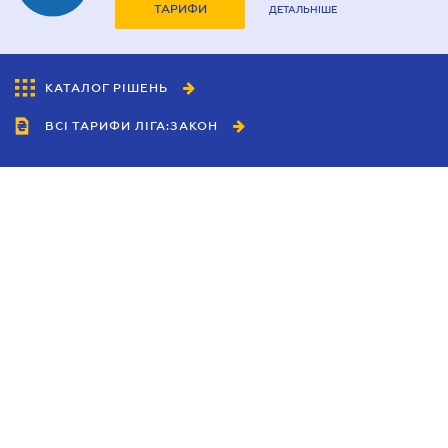
ТАРИФИ
ДЕТАЛЬНІШЕ
КАТАЛОГ РІШЕНЬ
ВСІ ТАРИФИ ЛІГА:ЗАКОН
Співробітництво
Агенти
Дилери
Політика конфіденційності
Умови використання сайту
Реклама
Блог
Новини компанії
Керівництва