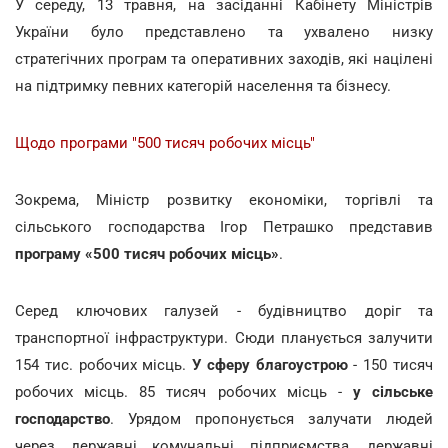
У середу, 13 травня, на засіданні Кабінету Міністрів
України було представлено та ухвалено низку
стратегічних програм та оперативних заходів, які націлені
на підтримку певних категорій населення та бізнесу.
Щодо програми "500 тисяч робочих місць"
Зокрема, Міністр розвитку економіки, торгівлі та
сільського господарства Ігор Петрашко представив
програму «500 тисяч робочих місць»
.
Серед ключових галузей - будівництво доріг та
транспортної інфраструктури. Сюди планується залучити
154 тис. робочих місць.
У сферу благоустрою
- 150 тисяч
робочих місць. 85 тисяч робочих місць -
у сільське
господарство
. Урядом пропонується залучати людей
через державні комунальні підприємства, державні