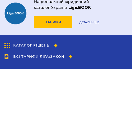
Національний юридичний
каталог України
Liga:BOOK
ТАРИФИ
ДЕТАЛЬНІШЕ
КАТАЛОГ РІШЕНЬ
ВСІ ТАРИФИ ЛІГА:ЗАКОН
Співробітництво
Агенти
Дилери
Політика конфіденційності
Умови використання сайту
Реклама
Блог