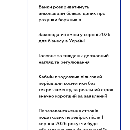
Банки розкриватимуть
виконавцям більше даних про
рахунки боржників
Законодавчі зміни у серпні 2026
для бізнесу в Україні
Головне за тиждень: державний
нагляд та регулювання
Кабмін продовжив пільговий
період для косметики без
техрегламенту, та реальний строк
значно коротший за заявлений
Перезавантаження строків
податкових перевірок після 1
серпня 2026 року: чи буде
обчислення строків давності "з