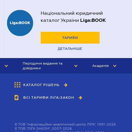
Національний юридичний
Liga:BOOK
каталог України
ТАРИФИ
ДЕТАЛЬНІШЕ
Періодичні видання та
Академія
довідники
ЮРИСТ&ЗАКОН
АКАДЕМІЯ ЛІГА:ЗАКОН
КАТАЛОГ РІШЕНЬ
БУХГАЛТЕР&ЗАКОН
ВСІ ТАРИФИ ЛІГА:ЗАКОН
ВІСНИК МСФЗ
ІНТЕРБУХ
ОСОБИСТИЙ ЕКСПЕРТ
©
ТОВ "інформаційно-аналітичний центр ЛІГА", 1991-2026.
©
ТОВ "ЛІГА ЗАКОН", 2007-2026.