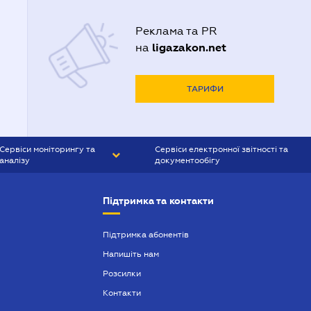
Реклама та PR
ligazakon.net
на
ТАРИФИ
Сервіси моніторингу та
Сервіси електронної звітності та
аналізу
документообігу
CONTR AGENT
Liga:REPORT
Підтримка та контакти
SMS-МАЯК
VERDICTUM
Підтримка абонентів
Напишіть нам
SEMANTRUM
Розсилки
SMS-МАЯК ІПОТЕКА
Контакти