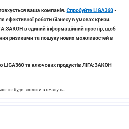
іштовхується ваша компанія.
Спробуйте LIGA360
-
я ефективної роботи бізнесу в умовах кризи.
ІГА:ЗАКОН в єдиний інформаційний простір, щоб
іння ризиками та пошуку нових можливостей в
до LIGA360 та ключових продуктів ЛІГА:ЗАКОН
Реклама кредитів та депозитів більше не буде вводити в оману споживачів