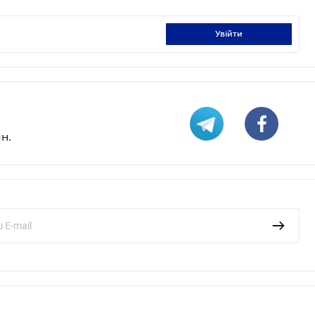
увійти
н.