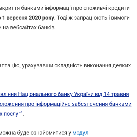
зкриття банками інформації про споживчі кредити
з 1 вересня 2020 року
. Тоді ж запрацюють і вимоги
и на вебсайтах банків.
аптацію, урахувавши складність виконання деяких
ління Національного банку України від 14 травня
Положення про інформаційне забезпечення банками
х послуг"
.
 можна буде ознайомитися у
модулі