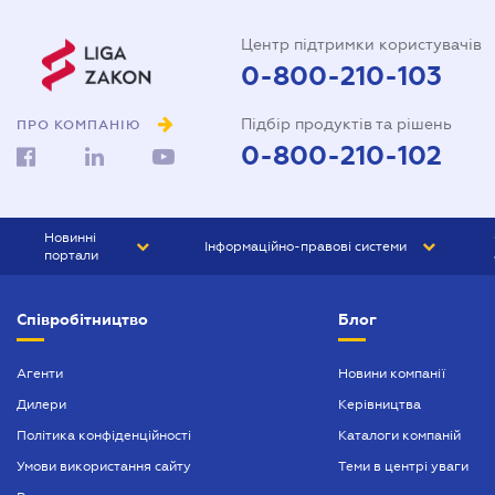
Центр підтримки користувачів
0-800-210-103
Підбір продуктів та рішень
ПРО КОМПАНІЮ
0-800-210-102
Новинні
Інформаційно-правові системи
портали
ЮРЛІГА
Право України
Співробітництво
Блог
БІЗНЕС
ГРАНД
БУХГАЛТЕР.ua
ПРАЙМ
Агенти
Новини компанії
Дилери
Керівництва
БУХГАЛТЕР ПРОФ
Політика конфіденційності
Каталоги компаній
ЮРИСТ ПРОФ
Умови використання сайту
Теми в центрі уваги
ЮРИСТ