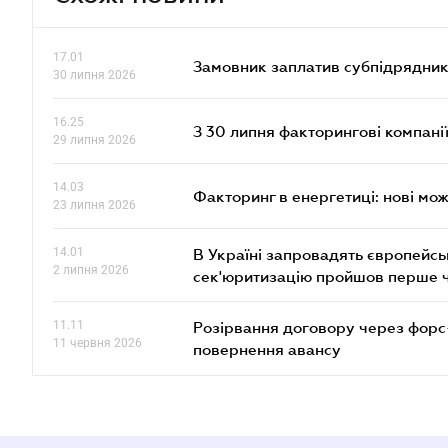
17.01
Замовник заплатив субпідрядник
30 липня 2026
16.25
З 30 липня факторингові компані
29 липня 2026
14.03
Факторинг в енергетиці: нові мож
23 липня 2026
14.01
В Україні запровадять європейсь
2 липня 2026
сек'юритизацію пройшов перше 
11.11
Розірвання договору через форс
11 червня 2026
повернення авансу