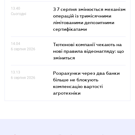
13.40
З 7 серпня змінюється механізм
Сьогодні
операцій із тримісячними
лімітованими депозитними
сертифікатами
14.04
Тютюнові компанії чекають на
6 серпня 2026
нові правила відеонагляду: що
зміниться
13.13
Розрахунки через два банки
6 серпня 2026
більше не блокують
компенсацію вартості
агротехніки