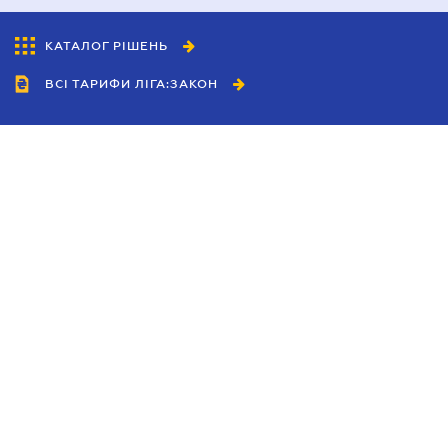
КАТАЛОГ РІШЕНЬ
ВСІ ТАРИФИ ЛІГА:ЗАКОН
Співробітництво
Агенти
Дилери
Політика конфіденційності
Умови використання сайту
Реклама
Блог
Новини компанії
Керівництва
Каталоги компаній