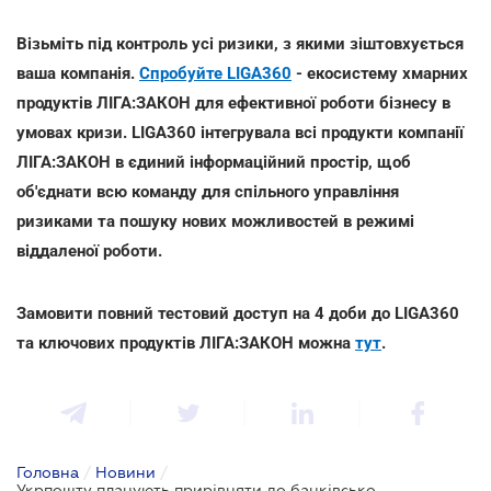
Візьміть під контроль усі ризики, з якими зіштовхується
ваша компанія.
Спробуйте LIGA360
- екосистему хмарних
продуктів ЛІГА:ЗАКОН для ефективної роботи бізнесу в
умовах кризи. LIGA360 інтегрувала всі продукти компанії
ЛІГА:ЗАКОН в єдиний інформаційний простір, щоб
об'єднати всю команду для спільного управління
ризиками та пошуку нових можливостей в режимі
віддаленої роботи.
Замовити повний тестовий доступ на 4 доби до LIGA360
та ключових продуктів ЛІГА:ЗАКОН можна
тут
.
Головна
/
Новини
/
Укрпошту планують прирівняти до банківської установи: що це означає