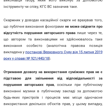
виконавця твору, який його виконує за допомогою
інструменту чи співу, КГС ВС зазначив таке.
Скаржник у доводах касаційної скарги не врахував того,
що публічне виконання фонограми
не може свідчити про
відсутність порушення авторського права
лише через те,
що автором та виконавцями не здійснювалось таке
виконання особисто (аналогічна правова позиція
викладена у
постанові Верховного Суду від 15 липня 2019
року у справі № 921/440/18
).
Отримання дозволу на використання суміжних прав не є
підставою для звільнення від відповідальності за
порушення авторських прав
, оскільки при публічному
виконанні музики в публічному закладі за допомогою
будь-яких пристроїв і процесів має місце одночасне
використання декількох об'єктів прав, у цьому випадку,