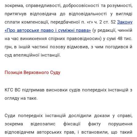
зокрема, справедливості, добросовісності та розумності,
притягнув відповідача до відповідальності у вигляді
сплати компенсації, передбаченої п. «г» ч. 2 ст. 52
Закону
«Про авторське право і суміжні права»
(у редакції, чинній
на час виникнення спірних правовідносин) у сумі 48 тис.
грн, в іншій частині позову відмовив, з чим погодився й
суд апеляційної інстанції.
Позиція Верховного Суду
КГС ВС підтримав висновки судів попередніх інстанцій з
огляду на таке.
Суди попередніх інстанцій дослідили докази у справі,
зокрема відеозапис фіксації факту порушення
відповідачем авторських прав, і встановили, що такий