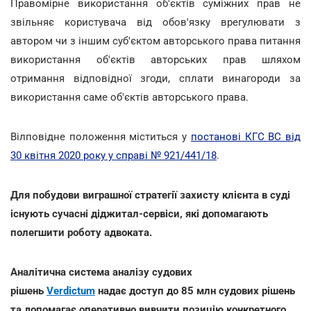
Правомірне використання об'єктів суміжних прав не
звільняє користувача від обов'язку врегулювати з
автором чи з іншим суб'єктом авторського права питання
використання об'єктів авторських прав шляхом
отримання відповідної згоди, сплати винагороди за
використання саме об'єктів авторського права.
Вілповідне положення міститься у
постанові КГС ВС від
30 квітня 2020 року у справі № 921/441/18
.
Для побудови виграшної стратегії захисту клієнта в суді
існують сучасні діджитал-сервіси, які допомагають
полегшити роботу адвоката.
Аналітична система аналізу судових
рішень
Verdictum
надає доступ до 85 млн судових рішень
та допомагає оперативно вивчити позицію конкретного