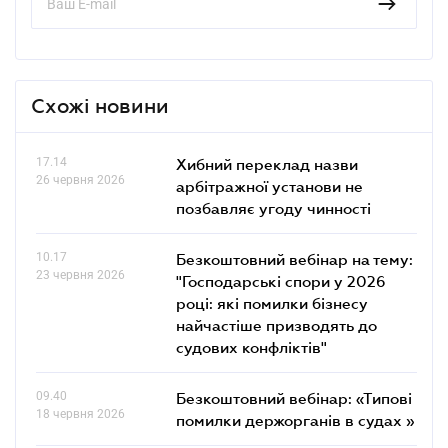
Схожі новини
17.14
Хибний переклад назви
26 червня 2026
арбітражної установи не
позбавляє угоду чинності
10.17
Безкоштовний вебінар на тему:
23 червня 2026
"Господарські спори у 2026
році: які помилки бізнесу
найчастіше призводять до
судових конфліктів"
09.40
Безкоштовний вебінар: «Типові
18 червня 2026
помилки держорганів в судах »