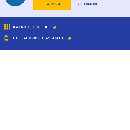
ТАРИФИ
ДЕТАЛЬНІШЕ
КАТАЛОГ РІШЕНЬ
ВСІ ТАРИФИ ЛІГА:ЗАКОН
Співробітництво
Агенти
Дилери
Політика конфіденційності
Умови використання сайту
Реклама
Блог
Новини компанії
Керівництва