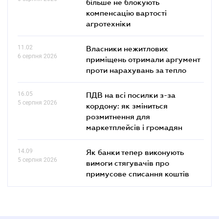
більше не блокують
компенсацію вартості
агротехніки
11.02
Власники нежитлових
6 серпня 2026
приміщень отримали аргумент
проти нарахувань за тепло
16.05
ПДВ на всі посилки з-за
5 серпня 2026
кордону: як зміниться
розмитнення для
маркетплейсів і громадян
14.09
Як банки тепер виконують
5 серпня 2026
вимоги стягувачів про
примусове списання коштів