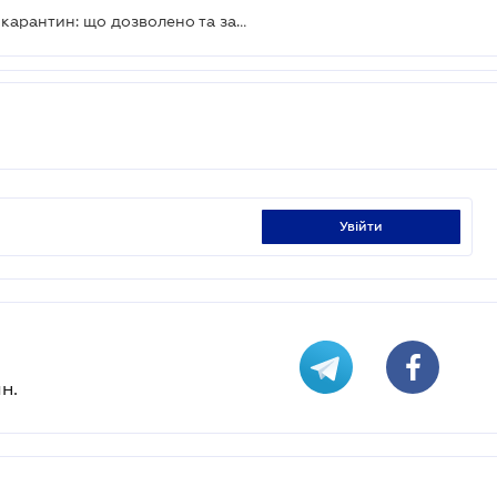
Українці перейшли на адаптивний карантин: що дозволено та заборонено
увійти
н.