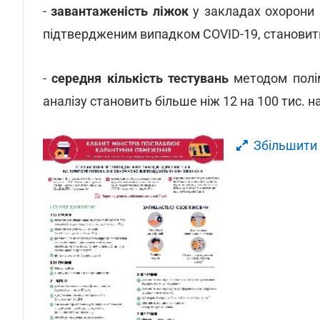
-
завантаженість ліжок
у закладах охорони з
підтвердженим випадком COVID-19, становить
-
середня кількість тестувань
методом полім
аналізу становить більше ніж 12 на 100 тис. 
Збільшити