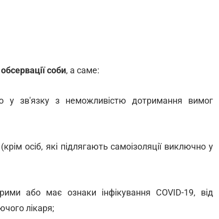
 обсервації соби
, а саме:
ію у зв'язку з неможливістю дотримання вимог
ї
(крім осіб, які підлягають самоізоляції виключно у
рими або має ознаки інфікування COVID-19, від
ючого лікаря;