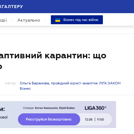
ХГАЛТЕРУ
одії
Актуально
Бізнес під час війни
даптивний карантин: що
о
Автор:
Ольга Баранова, провідний юрист-аналітик ЛІГА:ЗАКОН
Бізнес