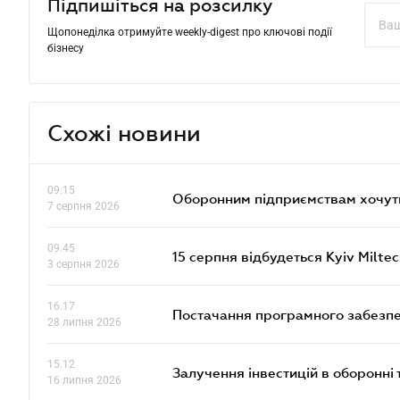
Підпишіться на розсилку
Щопонеділка отримуйте weekly-digest про ключові події
бізнесу
Схожі новини
09.15
Оборонним підприємствам хочуть
7 серпня 2026
09.45
15 серпня відбудеться Kyiv Milte
3 серпня 2026
16.17
Постачання програмного забезпе
28 липня 2026
15.12
Залучення інвестицій в оборонні 
16 липня 2026