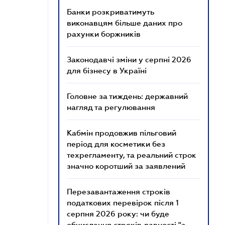
Банки розкриватимуть
виконавцям більше даних про
рахунки боржників
Законодавчі зміни у серпні 2026
для бізнесу в Україні
Головне за тиждень: державний
нагляд та регулювання
Кабмін продовжив пільговий
період для косметики без
техрегламенту, та реальний строк
значно коротший за заявлений
Перезавантаження строків
податкових перевірок після 1
серпня 2026 року: чи буде
обчислення строків давності "з