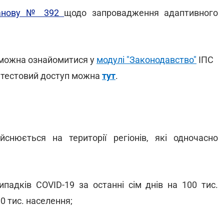
танову № 392
щодо запровадження адаптивного
 можна ознайомитися у
модулі "Законодавство"
ІПС
 тестовий доступ можна
тут
.
йснюється на території регіонів, які одночасно
ипадків COVID-19 за останні сім днів на 100 тис.
0 тис. населення;