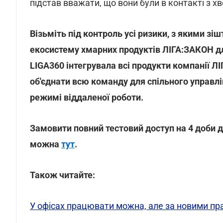
підстав вважати, що вони були в контакті з х
Візьміть під контроль усі ризики, з якими з
екосистему хмарних продуктів ЛІГА:ЗАКОН дл
LIGA360 інтегрувала всі продукти компанії Л
об'єднати всю команду для спільного управл
режимі віддаленої роботи.
Замовити повний тестовий доступ на 4 доби 
можна
тут
.
Також читайте:
У офісах працювати можна, але за новими п