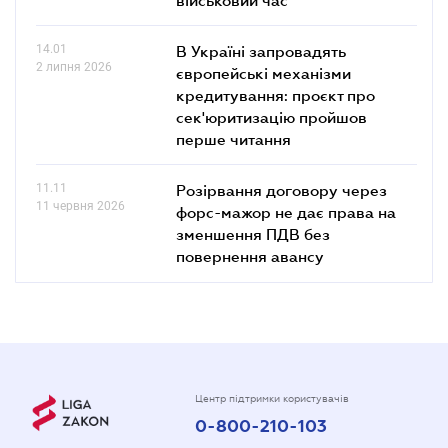
14.01
В Україні запровадять
2 липня 2026
європейські механізми
кредитування: проєкт про
сек'юритизацію пройшов
перше читання
11.11
Розірвання договору через
11 червня 2026
форс-мажор не дає права на
зменшення ПДВ без
повернення авансу
Центр підтримки користувачів
0-800-210-103