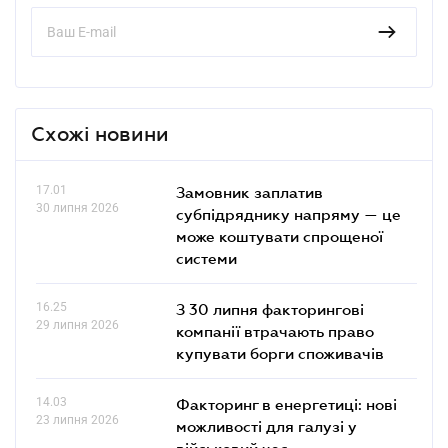
Схожі новини
17.01
Замовник заплатив
30 липня 2026
субпідряднику напряму — це
може коштувати спрощеної
системи
16.25
З 30 липня факторингові
29 липня 2026
компанії втрачають право
купувати борги споживачів
14.03
Факторинг в енергетиці: нові
23 липня 2026
можливості для галузі у
військовий час