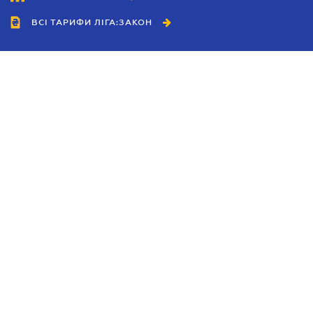
ВСІ ТАРИФИ ЛІГА:ЗАКОН
Співробітництво
Агенти
Дилери
Політика конфіденційності
Умови використання сайту
Реклама
Блог
Новини компанії
Керівництва
Каталоги компаній
Теми в центрі уваги
Підтримка та контакти