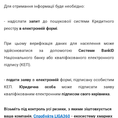
Для отримання інформації буде необхідно:
- надіслати
запит
до пошуковоії системи Кредитного
реєстру
в електронній формі
.
При цьому верифікація даних для населення може
здійснюватися за допомогою
Системи BankID
Національного банку або кваліфікованого електронного
підпису (КЕП).
-
подати заяву
в
електронній
формі, підписану особистим
КЕП.
Юридична особа
може підписати заяву
кваліфікованим електронним
підписом свого керівника
.
Візьміть під контроль усі ризики, з якими зіштовхується
ваша компанія.
Спробуйте LIGA360
- екосистему хмарних