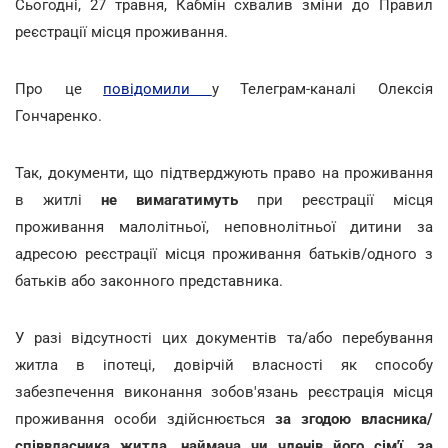
Сьогодні, 27 травня, Кабмін схвалив зміни до Правил
реєстрації місця проживання.
Про це
повідомили
у Телеграм-каналі Олексія
Гончаренко.
Так, документи, що підтверджують право на проживання
в житлі
не вимагатимуть
при реєстрації місця
проживання малолітньої, неповнолітньої дитини за
адресою реєстрації місця проживання батьків/одного з
батьків або законного представника.
У разі відсутності цих документів та/або перебування
житла в іпотеці, довірчій власності як способу
забезпечення виконання зобов'язань реєстрація місця
проживання особи здійснюється
за згодою власника/
співвласника житла, наймача чи членів його сім'ї, за