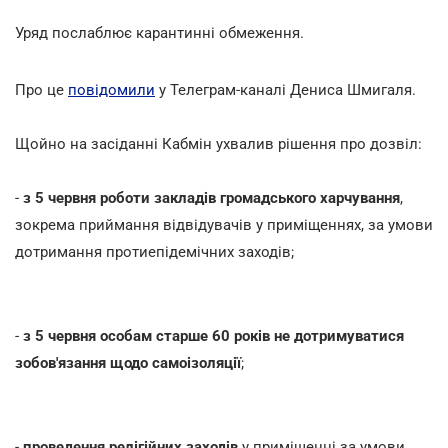
Уряд послаблює карантинні обмеження.
Про це
повідомили
у Телеграм-каналі Дениса Шмигаля.
Щойно на засіданні Кабмін ухвалив рішення про дозвіл:
-
з 5 червня роботи закладів громадського харчування
,
зокрема приймання відвідувачів у приміщеннях, за умови
дотримання протиепідемічних заходів;
-
з 5 червня особам старше 60 років
не дотримуватися
зобов'язання щодо самоізоляції
;
-
проведення релігійних заходів
у приміщенні за умови