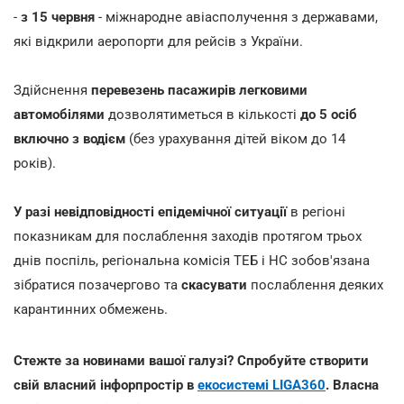
-
з 15 червня
- міжнародне авіасполучення з державами,
які відкрили аеропорти для рейсів з України.
Здійснення
перевезень пасажирів легковими
автомобілями
дозволятиметься в кількості
до 5 осіб
включно з водієм
(без урахування дітей віком до 14
років).
У разі невідповідності епідемічної ситуації
в регіоні
показникам для послаблення заходів протягом трьох
днів поспіль, регіональна комісія ТЕБ і НС зобов'язана
зібратися позачергово та
скасувати
послаблення деяких
карантинних обмежень.
Стежте за новинами вашої галузі? Спробуйте створити
свій власний інфорпростір в
екосистемі LIGA360
. Власна