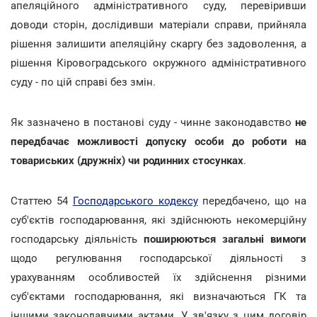
апеляційного адміністративного суду, перевіривши
доводи сторін, дослідивши матеріали справи, прийняла
рішення залишити апеляційну скаргу без задоволення, а
рішення Кіровоградського окружного адміністративного
суду - по цій справі без змін.
Як зазначено в постанові суду - чинне законодавство
не
передбачає можливості допуску особи до роботи на
товариських (дружніх) чи родинних стосунках
.
Статтею 54
Господарського кодексу
передбачено, що на
суб'єктів господарювання, які здійснюють некомерційну
господарську діяльність
поширюються загальні вимоги
щодо регулювання господарської діяльності з
урахуванням особливостей їх здійснення різними
суб'єктами господарювання, які визначаються ГК та
іншими законодавчими актами. У зв'язку з цим договір