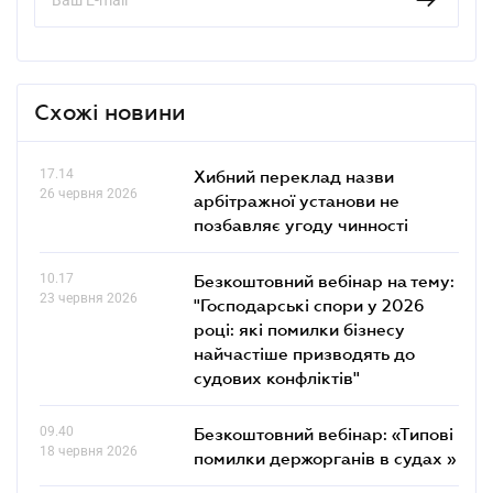
Схожі новини
17.14
Хибний переклад назви
26 червня 2026
арбітражної установи не
позбавляє угоду чинності
10.17
Безкоштовний вебінар на тему:
23 червня 2026
"Господарські спори у 2026
році: які помилки бізнесу
найчастіше призводять до
судових конфліктів"
09.40
Безкоштовний вебінар: «Типові
18 червня 2026
помилки держорганів в судах »