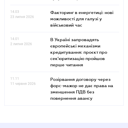
14.03
Факторинг в енергетиці: нові
23 липня 2026
можливості для галузі у
військовий час
14.01
В Україні запровадять
2 липня 2026
європейські механізми
кредитування: проєкт про
сек'юритизацію пройшов
перше читання
11.11
Розірвання договору через
11 червня 2026
форс-мажор не дає права на
зменшення ПДВ без
повернення авансу