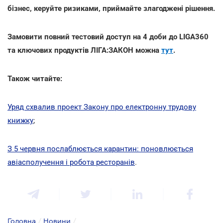
бізнес, керуйте ризиками, приймайте злагоджені рішення.
Замовити повний тестовий доступ на 4 доби до LIGA360
та ключових продуктів ЛІГА:ЗАКОН можна
тут
.
Також читайте:
Уряд схвалив проект Закону про електронну трудову
книжку
;
З 5 червня послаблюється карантин: поновлюється
авіасполучення і робота ресторанів
.
Головна
/
Новини
/