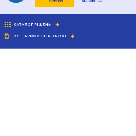
ТАРИФИ
ДЕТАЛЬНІШЕ
КАТАЛОГ РІШЕНЬ
ВСІ ТАРИФИ ЛІГА:ЗАКОН
Співробітництво
Агенти
Дилери
Політика конфіденційності
Умови використання сайту
Реклама
Блог
Новини компанії
Керівництва