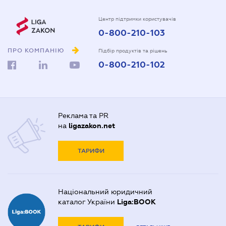
Центр підтримки користувачів
0-800-210-103
ПРО КОМПАНІЮ
Підбір продуктів та рішень
0-800-210-102
Реклама та PR
на
ligazakon.net
ТАРИФИ
Національний юридичний
каталог України
Liga:BOOK