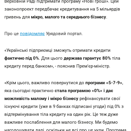
Верховній Раді підтримати програму «Нові гроші». Цей
законопроект передбачає кредитування на 5 мільярдів
гривень для
мікро, малого та середнього бізнесу
.
Про це
повідомляє
Урядовий портал.
«Українські підприємці зможуть отримати кредити
фактично під 0%
. Для цього
держава гарантує 80%
тіла
кредиту перед банком», - пояснив Прем'єр-міністр.
«Крім цього, важливо повернутися до
програми «5-7-9»
,
яка сьогодні практично
стала програмою «0%» і дає
можливість малому і мікро бізнесу
рефінансувати свої
існуючі кредити (уже в 9 банках підписані угоди) під 0% з
відтермінування тіла кредиту на один рік. Це теж дуже
важливе послаблення для малого бізнесу. Ми будемо
наголошувати далі, оскільки не всі про це чули. Програма