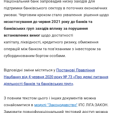
Національний банк запровадив низку заходів для
підтримки банківського сектору в поточних економічних
умовах. Черговим кроком стало ухвалення рішення щодо
незастосування до червня 2021 року до банків та
банківських груп заходів впливу за порушення
встановлених вимог
щодо достатності
капіталу, ліквідності, кредитного ризику, обмеження
операцій між банком та пов'язаними з інвестором за
субординованим боргом особами.
Відповідні зміни містяться у
Постанові Правління
Нацбанку від 4 червня 2020 року № 73 «Про деякі питання
діяльності банків та банківських груп»
.
З повним текстом цього і інших документів можна
ознайомитися в
модулі "Законодавство"
ІПС ЛІГА:ЗАКОН.
Замовити повнофункціональний тестовий доступ можна