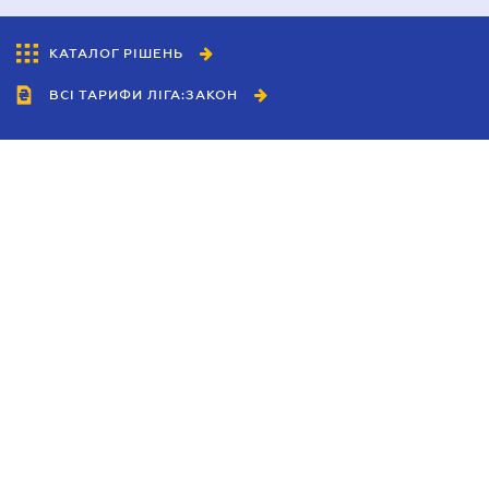
КАТАЛОГ РІШЕНЬ
ВСІ ТАРИФИ ЛІГА:ЗАКОН
Співробітництво
Агенти
Дилери
Політика конфіденційності
Умови використання сайту
Реклама
Блог
Новини компанії
Керівництва
Каталоги компаній