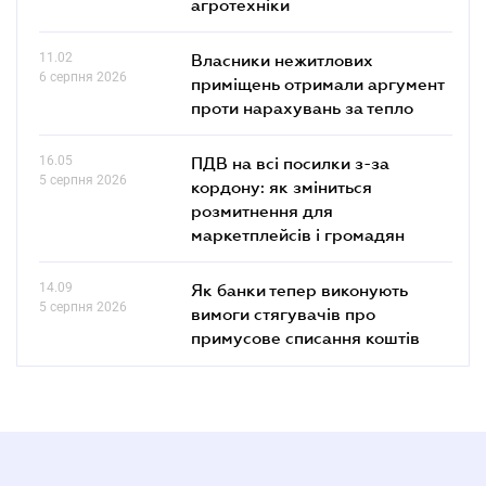
агротехніки
11.02
Власники нежитлових
6 серпня 2026
приміщень отримали аргумент
проти нарахувань за тепло
16.05
ПДВ на всі посилки з-за
5 серпня 2026
кордону: як зміниться
розмитнення для
маркетплейсів і громадян
14.09
Як банки тепер виконують
5 серпня 2026
вимоги стягувачів про
примусове списання коштів