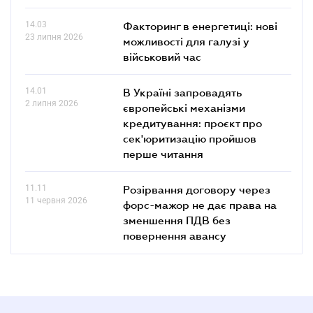
14.03
Факторинг в енергетиці: нові
23 липня 2026
можливості для галузі у
військовий час
14.01
В Україні запровадять
2 липня 2026
європейські механізми
кредитування: проєкт про
сек'юритизацію пройшов
перше читання
11.11
Розірвання договору через
11 червня 2026
форс-мажор не дає права на
зменшення ПДВ без
повернення авансу