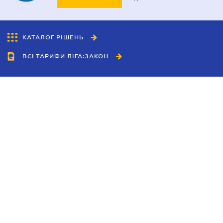
КАТАЛОГ РІШЕНЬ
ВСІ ТАРИФИ ЛІГА:ЗАКОН
Співробітництво
Агенти
Дилери
Політика конфіденційності
Умови використання сайту
Реклама
Блог
Новини компанії
Керівництва