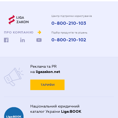
Центр підтримки користувачів
0-800-210-103
ПРО КОМПАНІЮ
Підбір продуктів та рішень
0-800-210-102
Реклама та PR
на
ligazakon.net
ТАРИФИ
Національний юридичний
каталог України
Liga:BOOK