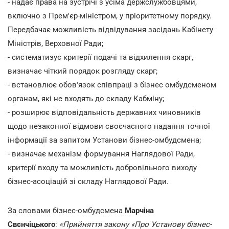
- надає права на зустрічі з усіма держслужбовцями,
включно з Прем'єр-міністром, у пріоритетному порядку.
Передбачає можливість відвідування засідань Кабінету
Міністрів, Верховної Ради;
- систематизує критерії подачі та відхилення скарг,
визначає чіткий порядок розгляду скарг;
- встановлює обов'язок співпраці з бізнес омбудсменом
органам, які не входять до складу Кабміну;
- розширює відповідальність державних чиновників
щодо незаконної відмови своєчасного надання точної
інформації за запитом Установи бізнес-омбудсмена;
- визначає механізм формування Наглядової Ради,
критерії входу та можливість добровільного виходу
бізнес-асоціацій зі складу Наглядової Ради.
За словами бізнес-омбудсмена
Марчіна
Свєнчіцького
:
«Прийняття закону «Про Установу бізнес-