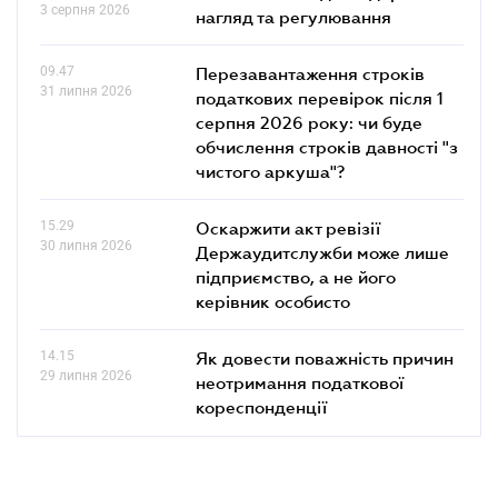
3 серпня 2026
нагляд та регулювання
09.47
Перезавантаження строків
31 липня 2026
податкових перевірок після 1
серпня 2026 року: чи буде
обчислення строків давності "з
чистого аркуша"?
15.29
Оскаржити акт ревізії
30 липня 2026
Держаудитслужби може лише
підприємство, а не його
керівник особисто
14.15
Як довести поважність причин
29 липня 2026
неотримання податкової
кореспонденції