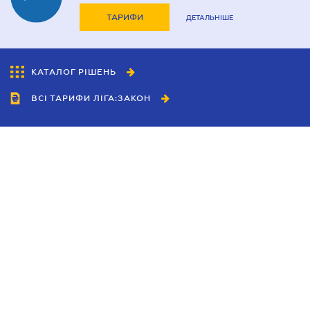
ТАРИФИ
ДЕТАЛЬНІШЕ
КАТАЛОГ РІШЕНЬ
ВСІ ТАРИФИ ЛІГА:ЗАКОН
Співробітництво
Агенти
Дилери
Політика конфіденційності
Умови використання сайту
Реклама
Блог
Новини компанії