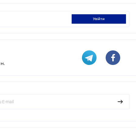
увійти
н.