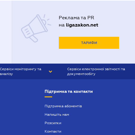
Реклама та PR
ligazakon.net
на
ТАРИФИ
Сервіси моніторингу та
Сервіси електронної звітності та
аналізу
документообігу
CONTR AGENT
Liga:REPORT
Підтримка та контакти
SMS-МАЯК
VERDICTUM
Підтримка абонентів
Напишіть нам
SEMANTRUM
Розсилки
SMS-МАЯК ІПОТЕКА
Контакти