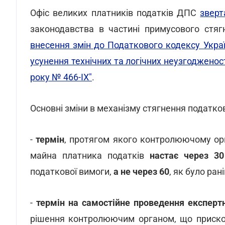
Офіс великих платників податків ДПС
зверт
законодавства в частині примусового стяг
внесення змін до Податкового кодексу Укра
усунення технічних та логічних неузгодженос
року № 466-ІХ"
.
Основні зміни в механізму стягнення податков
-
термін
, протягом якого контролюючому о
майна платника податків
настає через 30
податкової вимоги,
а не через 60
, як було ран
-
термін на самостійне проведення експертн
рішення контролюючим органом, що прискор