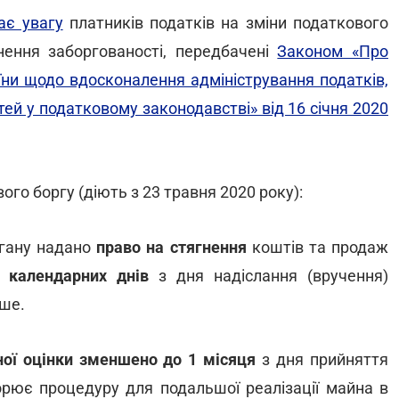
ає увагу
платників податків на зміни податкового
нення заборгованості, передбачені
Законом «Про
їни щодо вдосконалення адміністрування податків,
тей у податковому законодавстві» від 16 січня 2020
ого боргу (діють з 23 травня 2020 року):
ргану надано
право на стягнення
коштів та продаж
 календарних днів
з дня надіслання (вручення)
іше.
ої оцінки
зменшено до 1 місяця
з дня прийняття
ює процедуру для подальшої реалізації майна в