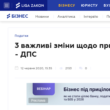
БІЗНЕСУ
ЮРИСТУ
БУ
БІЗНЕС
Новини
Аналітика
Інтерв'ю
П
Податки
3 важливі зміни щодо пр
- ДПС
12 червня 2020, 15:35
2153
0
Реклама