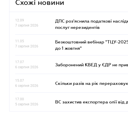
Схожі новини
12.09
ДПС роз'яснила податкові наслід
7 серпня 2026
послуг нерезидентів
11.05
Безкоштовний вебінар "ТЦУ-2025: 
7 серпня 2026
до 1 жовтня"
17.07
Заборонений КВЕД у ЄДР не прив
6 серпня 2026
15.07
Скільки разів на рік перерахову
6 серпня 2026
17.00
ВС захистив експортера олії від
5 серпня 2026