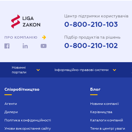
Центр підтримки користувачів
0-800-210-103
Підбір продуктів та рішень
ПРО КОМПАНІЮ
0-800-210-102
Новинні
Інформаційно-правові системи
портали
ЮРЛІГА
Право України
Співробітництво
Блог
БІЗНЕС
ГРАНД
БУХГАЛТЕР.ua
ПРАЙМ
Агенти
Новини компанії
Дилери
Керівництва
БУХГАЛТЕР ПРОФ
Політика конфіденційності
Каталоги компаній
ЮРИСТ ПРОФ
Умови використання сайту
Теми в центрі уваги