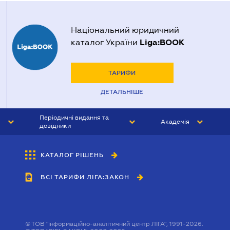
Національний юридичний
Liga:BOOK
каталог України
ТАРИФИ
ДЕТАЛЬНІШЕ
Періодичні видання та
Академія
довідники
ЮРИСТ&ЗАКОН
АКАДЕМІЯ ЛІГА:ЗАКОН
КАТАЛОГ РІШЕНЬ
БУХГАЛТЕР&ЗАКОН
ВСІ ТАРИФИ ЛІГА:ЗАКОН
ВІСНИК МСФЗ
ІНТЕРБУХ
ОСОБИСТИЙ ЕКСПЕРТ
©
ТОВ "інформаційно-аналітичний центр ЛІГА", 1991-2026.