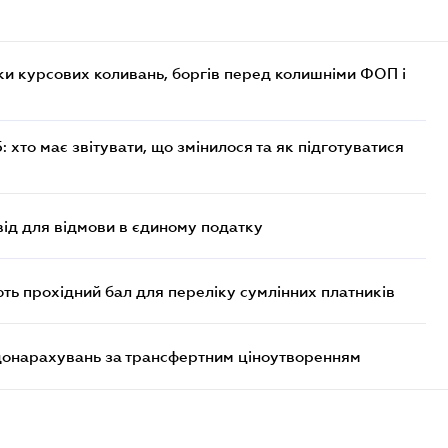
ки курсових коливань, боргів перед колишніми ФОП і
хто має звітувати, що змінилося та як підготуватися
ід для відмови в єдиному податку
ють прохідний бал для переліку сумлінних платників
 донарахувань за трансфертним ціноутворенням