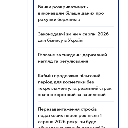
Банки розкриватимуть
виконавцям більше даних про
рахунки боржників
Законодавчі зміни у серпні 2026
для бізнесу в Україні
Головне за тиждень: державний
нагляд та регулювання
Кабмін продовжив пільговий
період для косметики без
техрегламенту, та реальний строк
значно коротший за заявлений
Перезавантаження строків
податкових перевірок після 1
серпня 2026 року: чи буде
обчислення строків давності "з