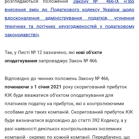
розглядаються положення
Закону № 466-IX «Про
внесення змін до Податкового кодексу України щодо
вдосконалення адміністрування податків, усунення
технічних та логічних неузгодженостей у податковому
законодавстві»
.
Так, у Листі № 12 зазначено, які
нові об'єкти
оподаткування
запроваджує Закон № 466.
Відповідно до чинних положень Закону № 466,
починаючи з 1 січня 2021
року скоригований прибуток
КІК буде вважатися об'єктом оподаткування для
платників податку на прибуток, які є контролюючими
особами для таких компаній. Скоригований прибуток КІК
буде визначатися відповідно до статті 392 Кодексу, а у
разі наявності декількох контрольованих іноземних
компаній - окремо по кожній компанії. Передбачено, що