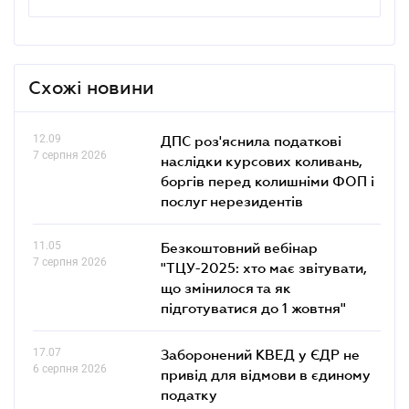
Схожі новини
12.09
ДПС роз'яснила податкові
7 серпня 2026
наслідки курсових коливань,
боргів перед колишніми ФОП і
послуг нерезидентів
11.05
Безкоштовний вебінар
7 серпня 2026
"ТЦУ-2025: хто має звітувати,
що змінилося та як
підготуватися до 1 жовтня"
17.07
Заборонений КВЕД у ЄДР не
6 серпня 2026
привід для відмови в єдиному
податку