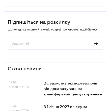
Підпишіться на розсилку
Щопонеділка отримуйте weekly-digest про ключові події бізнесу
Схожі новини
17.00
ВС захистив експортера олії
5 серпня 2026
від донарахувань за
трансфертним ціноутворенням
15.44
З 1 січня 2027 в чеку за
4 серпня 2026