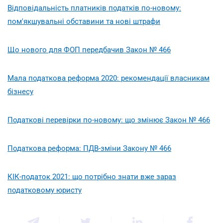
Відповідальність платників податків по-новому:
пом'якшувальні обставини та нові штрафи
Що нового для ФОП передбачив Закон № 466
Мала податкова реформа 2020: рекомендації власникам
бізнесу
Податкові перевірки по-новому: що змінює Закон № 466
Податкова реформа: ПДВ-зміни Закону № 466
КІК-податок 2021: що потрібно знати вже зараз
податковому юристу