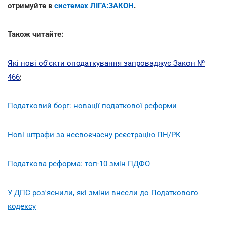
отримуйте в
системах ЛІГА:ЗАКОН
.
Також читайте:
Які нові об'єкти оподаткування запроваджує Закон №
466
;
Податковий борг: новації податкової реформи
Нові штрафи за несвоєчасну реєстрацію ПН/РК
Податкова реформа: топ-10 змін ПДФО
У ДПС роз'яснили, які зміни внесли до Податкового
кодексу