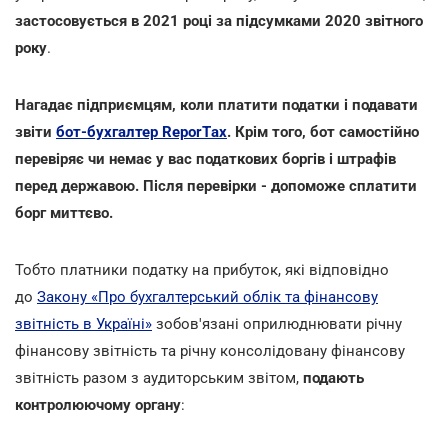
застосовується в 2021 році за підсумками 2020 звітного
року
.
Нагадає підприємцям, коли платити податки і подавати
звіти
бот-бухгалтер ReporTах
. Крім того, бот самостійно
перевіряє чи немає у вас податкових боргів і штрафів
перед державою. Після перевірки - допоможе сплатити
борг миттєво.
Тобто платники податку на прибуток, які відповідно
до
Закону «Про бухгалтерський облік та фінансову
звітність в Україні»
зобов'язані оприлюднювати річну
фінансову звітність та річну консолідовану фінансову
звітність разом з аудиторським звітом,
подають
контролюючому органу
: