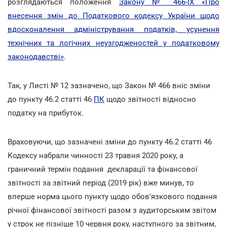
розглядаються положення
Закону № 466-IX «Про
внесення змін до Податкового кодексу України щодо
вдосконалення адміністрування податків, усунення
технічних та логічних неузгодженостей у податковому
законодавстві»
.
Так, у Листі № 12 зазначено, що Закон № 466 вніс зміни
до пункту 46.2 статті 46
ПК
щодо звітності відносно
податку на прибуток.
Враховуючи, що зазначені зміни до пункту 46.2 статті 46
Кодексу набрали чинності 23 травня 2020 року, а
граничний термін подання декларації та фінансової
звітності за звітний період (2019 рік) вже минув, то
вперше норма цього пункту щодо обов'язкового подання
річної фінансової звітності разом з аудиторським звітом
у строк не пізніше 10 червня року, наступного за звітним,