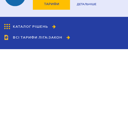
ТАРИФИ
ДЕТАЛЬНІШЕ
КАТАЛОГ РІШЕНЬ
ВСІ ТАРИФИ ЛІГА:ЗАКОН
Співробітництво
Агенти
Дилери
Політика конфіденційності
Умови використання сайту
Реклама
Блог
Новини компанії
Керівництва