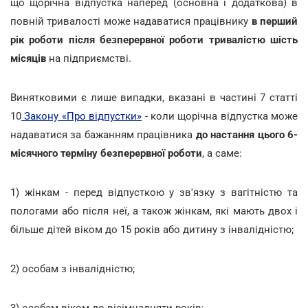
що щорічна відпустка наперед (основна і додаткова) в
повній тривалості може надаватися працівнику
в перший
рік роботи після безперервної роботи тривалістю шість
місяців
на підприємстві.
Винятковими є лише випадки, вказані в частині 7 статті
10
Закону «Про відпустки»
- коли щорічна відпустка може
надаватися за бажанням працівника
до настання цього 6-
місячного терміну безперервної роботи
, а саме:
1) жінкам - перед відпусткою у зв'язку з вагітністю та
пологами або після неї, а також жінкам, які мають двох і
більше дітей віком до 15 років або дитину з інвалідністю;
2) особам з інвалідністю;
3) особам віком до вісімнадцяти років;