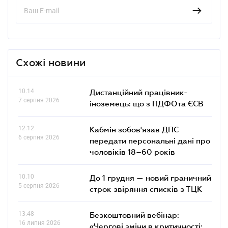
Схожі новини
10.14
Дистанційний працівник-
7 серпня 2026
іноземець: що з ПДФОта ЄСВ
12.12
Кабмін зобов'язав ДПС
6 серпня 2026
передати персональні дані про
чоловіків 18–60 років
10.10
До 1 грудня — новий граничний
5 серпня 2026
строк звіряння списків з ТЦК
13.48
Безкоштовний вебінар:
16 липня 2026
«Чергові зміни в критичності: