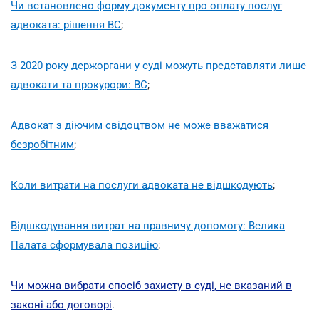
Чи встановлено форму документу про оплату послуг
адвоката: рішення ВС
;
З 2020 року держоргани у суді можуть представляти лише
адвокати та прокурори: ВС
;
Адвокат з діючим свідоцтвом не може вважатися
безробітним
;
Коли витрати на послуги адвоката не відшкодують
;
Відшкодування витрат на правничу допомогу: Велика
Палата сформувала позицію
;
Чи можна вибрати спосіб захисту в суді, не вказаний в
законі або договорі
.