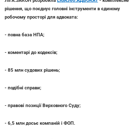
ЛІГА:ЗАКОН розробила
LIGA360:АДВОКАТ
- комплексне
рішення, що поєднує головні інструменти в єдиному
робочому просторі для адвоката:
- повна база НПА;
- коментарі до кодексів;
- 85 млн судових рішень;
- подібні справи;
- правові позиції Верховного Суду;
- 6,5 млн досьє компаній і ФОП.