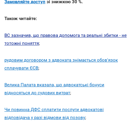
Замовляйте доступ
зі знижкою 30 %.
Також читайте:
ВС зазначив, що правова допомога та реальні збитки - не
тотожні поняття
;
рудовим договором з адвоката знімається обов'язок
сплачувати ЄСВ
;
Велика Палата вказала, що адвокатські бонуси
відносяться до судових витрат
;
Чи повинна ДФС сплатити послуги адвокатові
відповідача у разі відмови від позову
;