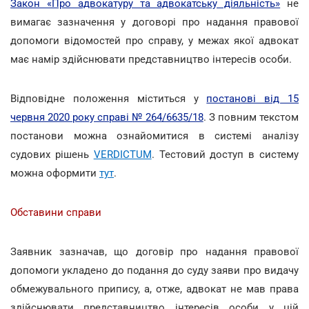
Закон «Про адвокатуру та адвокатську діяльність»
не
вимагає зазначення у договорі про надання правової
допомоги відомостей про справу, у межах якої адвокат
має намір здійснювати представництво інтересів особи.
Відповідне положення міститься у
постанові від 15
червня 2020 року справі № 264/6635/18
. З повним текстом
постанови можна ознайомитися в системі аналізу
судових рішень
VERDICTUM
. Тестовий доступ в систему
можна оформити
тут
.
Обставини справи
Заявник зазначав, що договір про надання правової
допомоги укладено до подання до суду заяви про видачу
обмежувального припису, а, отже, адвокат не мав права
здійснювати представництво інтересів особи у цій