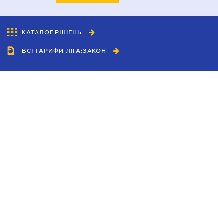
КАТАЛОГ РІШЕНЬ
ВСІ ТАРИФИ ЛІГА:ЗАКОН
Співробітництво
Агенти
Дилери
Політика конфіденційності
Умови використання сайту
Реклама
Блог
Новини компанії
Керівництва
Каталоги компаній