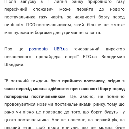
Після запуску з 1 липня ринку природного газу
пересічний споживач може перейти до нового
постачальника газу навіть за наявності боргу перед
нинішнім ПСО-постачальником, який більше не зможе
маніпулювати боргами для утримання клієнта.
Про це
розповів UBR.ua
генеральний директор
незалежного провайдера енергії ETG.ua Володимир
Шведкий.
“В останній тиждень було
прийнято постанову, згідно з
якою перехід можна здійснити при наявності боргу перед
попереднім постачальником
. Це, звісно, не повинно
провокуватися новими постачальниками ринку, тому що
рано чи пізно це призведе до того, що борги будуть і у
цього постачальника. Але це, напевно, на перший рік, на
перший етап, щоб люди відчули, що це можна буде