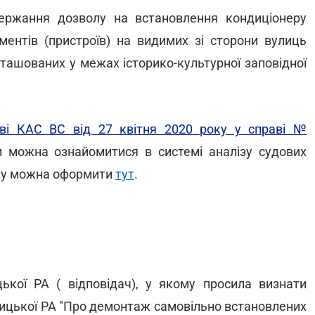
держання дозволу на встановлення кондиціонеру
ментів (пристроїв) на видимих зі сторони вулиць
озташованих у межах історико-культурної заповідної
ові КАС ВС від 27 квітня 2020 року у справі №
и можна ознайомитися в системі аналізу судових
ему можна оформити
тут
.
кої РА ( відповідач), у якому просила визнати
ицької РА "Про демонтаж самовільно встановлених