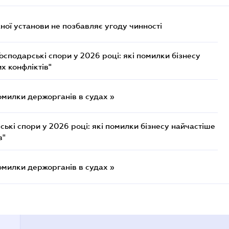
ої установи не позбавляє угоду чинності
осподарські спори у 2026 році: які помилки бізнесу
х конфліктів"
омилки держорганів в судах »
ькі спори у 2026 році: які помилки бізнесу найчастіше
в"
омилки держорганів в судах »