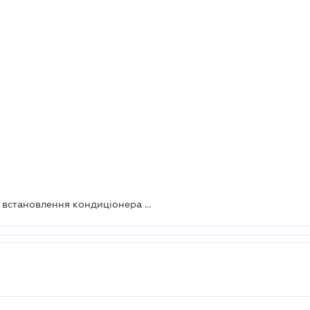
ВС вказав випадок, коли дозвіл на встановлення кондиціонера на історичній будівлі не потрібний