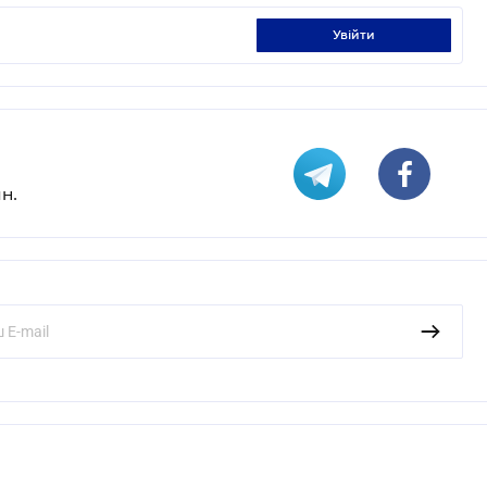
увійти
н.