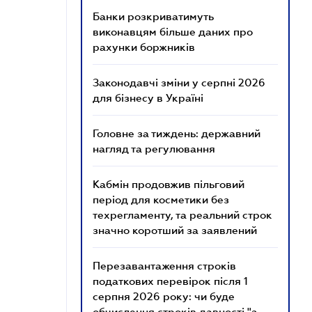
Банки розкриватимуть
виконавцям більше даних про
рахунки боржників
Законодавчі зміни у серпні 2026
для бізнесу в Україні
Головне за тиждень: державний
нагляд та регулювання
Кабмін продовжив пільговий
період для косметики без
техрегламенту, та реальний строк
значно коротший за заявлений
Перезавантаження строків
податкових перевірок після 1
серпня 2026 року: чи буде
обчислення строків давності "з