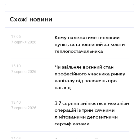
Схожі новини
17.05
Кому належатиме тепловий
7 серпня 2026
пункт, встановлений за кошти
теплопостачальника
15.10
Чи звільняє воєнний стан
7 серпня 2026
професійного учасника ринку
капіталу від положень про
нагляд
13.40
З 7 серпня змінюється механізм
7 серпня 2026
операцій із тримісячними
лімітованими депозитними
сертифікатами
14.04