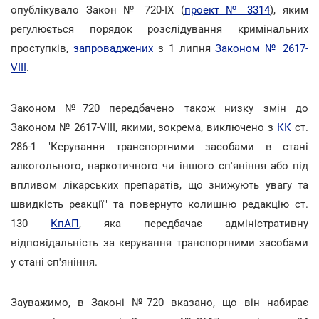
опублікувало Закон №
720-IX (
проект № 3314
), яким
регулюється порядок розслідування кримінальних
проступків,
запроваджених
з 1 липня
Законом № 2617-
VIII
.
Законом №720 передбачено також низку змін до
Законом № 2617-VIII, якими, зокрема, виключено з
КК
ст.
286-1 "Керування транспортними засобами в стані
алкогольного, наркотичного чи іншого сп'яніння або під
впливом лікарських препаратів, що знижують увагу та
швидкість реакції" та повернуто колишню редакцію ст.
130
КпАП
, яка передбачає адміністративну
відповідальність за керування транспортними засобами
у стані сп'яніння.
Зауважимо, в Законі №720 вказано, що він набирає