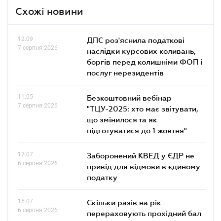
Схожі новини
12.09
ДПС роз'яснила податкові
7 серпня 2026
наслідки курсових коливань,
боргів перед колишніми ФОП і
послуг нерезидентів
11.05
Безкоштовний вебінар
7 серпня 2026
"ТЦУ-2025: хто має звітувати,
що змінилося та як
підготуватися до 1 жовтня"
17.07
Заборонений КВЕД у ЄДР не
6 серпня 2026
привід для відмови в єдиному
податку
15.07
Скільки разів на рік
6 серпня 2026
перераховують прохідний бал