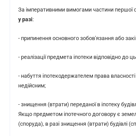
За імперативними вимогами частини першої с
у разі
:
- припинення основного зобов'язання або закі
- реалізації предмета іпотеки відповідно до ц
- набуття іпотекодержателем права власності
недійсним;
- знищення (втрати) переданої в іпотеку будівл
Якщо предметом іпотечного договору є земель
(споруда), в разі знищення (втрати) будівлі (