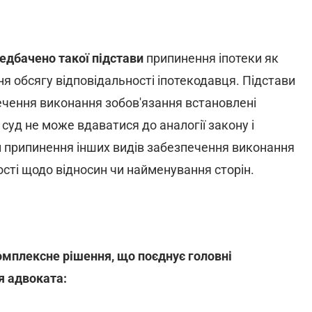
едбачено такої підстави
припинення іпотеки як
ня обсягу відповідальності іпотекодавця. Підстави
ечення виконання зобов'язання встановлені
суд не може вдаватися до аналогії закону і
и припинення інших видів забезпечення виконання
ості щодо відносин чи найменування сторін.
омплексне рішення, що поєднує головні
я адвоката: