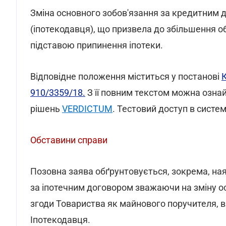
Зміна основного зобов'язання за кредитним 
(іпотекодавця), що призвела до збільшення об
підставою припинення іпотеки.
Відповідне положення міститься у постанові
К
910/3359/18.
З її повним текстом можна ознай
рішень
VERDICTUM
. Тестовий доступ в сист
Обставини справи
Позовна заява обґрунтовується, зокрема, на
за іпотечним договором зважаючи на зміну о
згоди Товариства як майнового поручителя, в
Іпотекодавця.