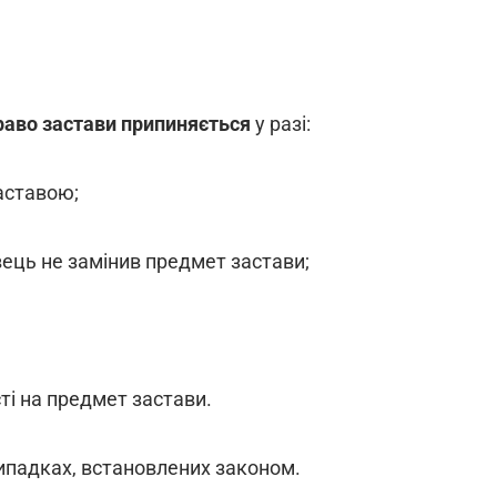
раво застави припиняється
у разі:
аставою;
ець не замінив предмет застави;
ті на предмет застави.
ипадках, встановлених законом.