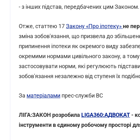
- з інших підстав, передбачених цим Законом.
Отже, статтею 17
Закону «Про іпотеку»
не пер
зміна зобов'язання, що призвела до збільшен
припинення іпотеки як окремого виду забезп
окремими нормами цивільного закону, а тому 
застосовувати норми, які регулюють підстав
зобов'язання незалежно від ступеня їх подібн
За
матеріалами
прес-служби ВС
ЛІГА:ЗАКОН розробила
LIGA360:АДВОКАТ
- к
інструменти в єдиному робочому просторі дл