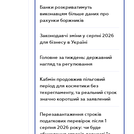
Банки розкриватимуть
виконавцям більше даних про
рахунки боржників
Законодавчі зміни у серпні 2026
для бізнесу в Україні
Головне за тиждень: державний
нагляд та регулювання
Кабмін продовжив пільговий
період для косметики без
техрегламенту, та реальний строк
значно коротший за заявлений
Перезавантаження строків
податкових перевірок після 1
серпня 2026 року: чи буде
обчислення строків давності "з