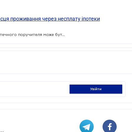
ісця проживання через несплату іпотеки
ВС вказав, що відповідальність іпотечного поручителя може бути збільшена і без його згоди
увійти
н.