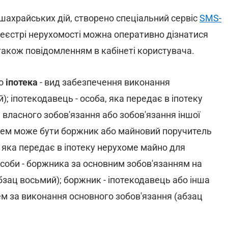
 шахрайських дій, створено спеціальний сервіс
SMS-
 реєстрі нерухомості можна оперативно дізнатися
акож повідомленням в кабінеті користувача.
що
іпотека
- вид забезпечення виконання
; іпотекодавець - особа, яка передає в іпотеку
власного зобов'язання або зобов'язання іншої
цем може бути боржник або майновий поручитель
, яка передає в іпотеку нерухоме майно для
соби - боржника за основним зобов'язанням на
абзац восьмий); боржник - іпотекодавець або інша
ем за виконання основного зобов'язання (абзац