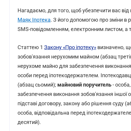
Нагадаємо, для того, щоб убезпечити вас від
Маяк Іпотека
. З його допомогою про зміни в
SMS-повідомленням, електронним листом, а т
Статтею 1
Закону «Про іпотеку»
визначено, 
зобов'язання нерухомим майном (абзац третій)
нерухоме майно для забезпечення виконання 
особи перед іпотекодержателем. Іпотекодав
(абзац сьомий);
майновий поручитель
- особа
забезпечення виконання зобов'язання іншої о
підставі договору, закону або рішення суду (
особа, відповідальна перед іпотекодержател
десятий).