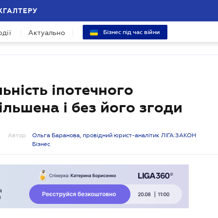
ХГАЛТЕРУ
одії
Актуально
Бізнес під час війни
ьність іпотечного
ільшена і без його згоди
Автор:
Ольга Баранова, провідний юрист-аналітик ЛІГА:ЗАКОН
Бізнес