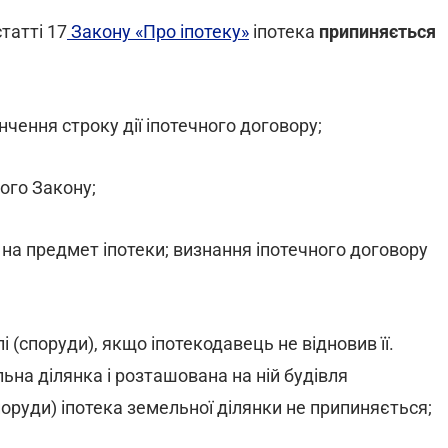
татті 17
Закону «Про іпотеку»
іпотека
припиняється
нчення строку дії іпотечного договору;
ього Закону;
 на предмет іпотеки; визнання іпотечного договору
і (споруди), якщо іпотекодавець не відновив її.
на ділянка і розташована на ній будівля
споруди) іпотека земельної ділянки не припиняється;