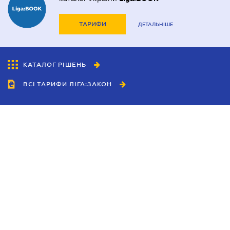
ТАРИФИ
ДЕТАЛЬНІШЕ
КАТАЛОГ РІШЕНЬ
ВСІ ТАРИФИ ЛІГА:ЗАКОН
Співробітництво
Агенти
Дилери
Політика конфіденційності
Умови використання сайту
Реклама
Блог
Новини компанії