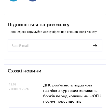
Підпишіться на розсилку
Щопонеділка отримуйте weekly-digest про ключові події бізнесу
Схожі новини
12.09
ДПС роз'яснила податкові
7 серпня 2026
наслідки курсових коливань,
боргів перед колишніми ФОП і
послуг нерезидентів