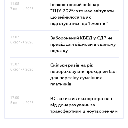
11.05
Безкоштовний вебінар
7 серпня 2026
"ТЦУ-2025: хто має звітувати,
що змінилося та як
підготуватися до 1 жовтня"
17.07
Заборонений КВЕД у ЄДР не
6 серпня 2026
привід для відмови в єдиному
податку
15.07
Скільки разів на рік
6 серпня 2026
перераховують прохідний бал
для переліку сумлінних
платників
17.00
ВС захистив експортера олії
5 серпня 2026
від донарахувань за
трансфертним ціноутворенням