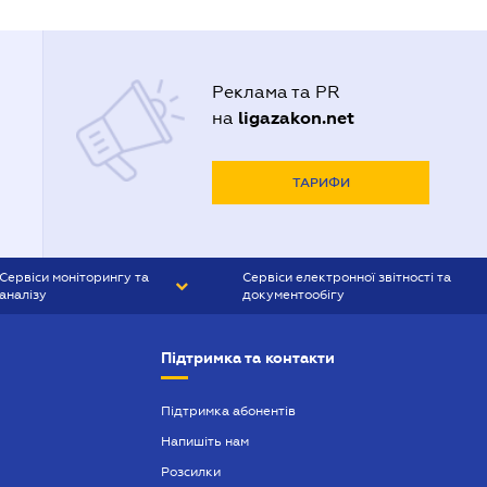
Реклама та PR
ligazakon.net
на
ТАРИФИ
Сервіси моніторингу та
Сервіси електронної звітності та
аналізу
документообігу
CONTR AGENT
Liga:REPORT
Підтримка та контакти
SMS-МАЯК
VERDICTUM
Підтримка абонентів
Напишіть нам
SEMANTRUM
Розсилки
SMS-МАЯК ІПОТЕКА