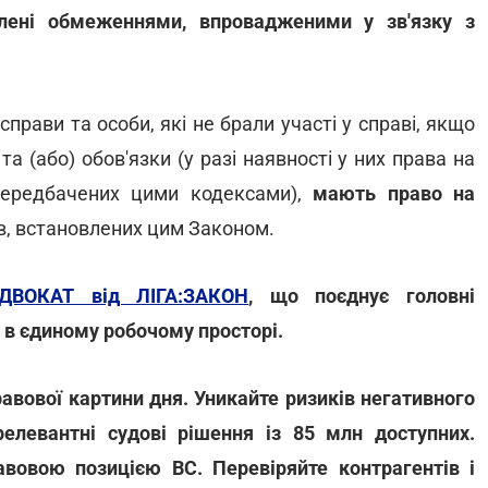
лені обмеженнями, впровадженими у зв'язку з
прави та особи, які не брали участі у справі, якщо
та (або) обов'язки (у разі наявності у них права на
 передбачених цими кодексами),
мають право на
ав, встановлених цим Законом.
АДВОКАТ від ЛІГА:ЗАКОН
, що поєднує головні
 в єдиному робочому просторі.
правової картини дня. Уникайте ризиків негативного
левантні судові рішення із 85 млн доступних.
равовою позицією ВС. Перевіряйте контрагентів і