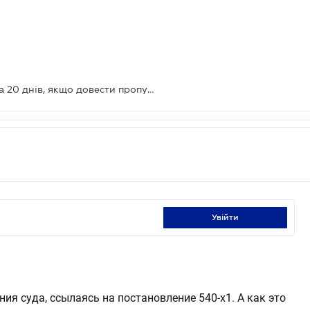
Процесуальні строки подовжать на 20 днів, якщо довести пропуск через карантин
увійти
ия суда, ссылаясь на постановление 540-х1. А как это