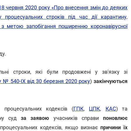
18 червня 2020 року «Про внесення змін до деяких
 процесуальних строків під час дії карантину,
и з метою запобігання поширенню коронавірусної
ду.
ні строки, які були продовжені у зв'язку зі
 № 540-IX від 30 березня 2020 року
)
закінчуються
процесуальних кодексів (
ГПК
,
ЦПК
,
КАС
) та
ину суд
за заявою
учасників справи
поновлює
 процесуальних кодексів, якщо визнає
причини їх