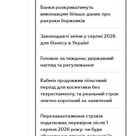
Банки розкриватимуть
виконавцям більше даних про
рахунки боржників
Законодавчі зміни у серпні 2026
для бізнесу в Україні
Головне за тиждень: державний
нагляд та регулювання
Кабмін продовжив пільговий
період для косметики без
техрегламенту, та реальний строк
значно коротший за заявлений
Перезавантаження строків
податкових перевірок після 1
серпня 2026 року: чи буде
обчислення строків давності "з