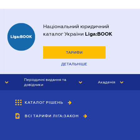
Національний юридичний
Liga:BOOK
каталог України
ТАРИФИ
ДЕТАЛЬНІШЕ
Періодичні видання та
Академія
довідники
ЮРИСТ&ЗАКОН
АКАДЕМІЯ ЛІГА:ЗАКОН
КАТАЛОГ РІШЕНЬ
БУХГАЛТЕР&ЗАКОН
ВСІ ТАРИФИ ЛІГА:ЗАКОН
ВІСНИК МСФЗ
ІНТЕРБУХ
ОСОБИСТИЙ ЕКСПЕРТ