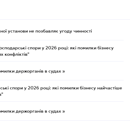
ої установи не позбавляє угоду чинності
осподарські спори у 2026 році: які помилки бізнесу
х конфліктів"
омилки держорганів в судах »
ькі спори у 2026 році: які помилки бізнесу найчастіше
в"
омилки держорганів в судах »