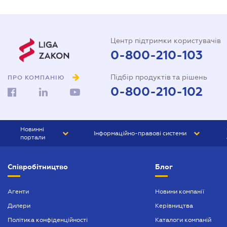
Центр підтримки користувачів
0-800-210-103
Підбір продуктів та рішень
ПРО КОМПАНІЮ
0-800-210-102
Новинні
Інформаційно-правові системи
портали
ЮРЛІГА
Право України
Співробітництво
Блог
БІЗНЕС
ГРАНД
БУХГАЛТЕР.ua
ПРАЙМ
Агенти
Новини компанії
Дилери
Керівництва
БУХГАЛТЕР ПРОФ
Політика конфіденційності
Каталоги компаній
ЮРИСТ ПРОФ