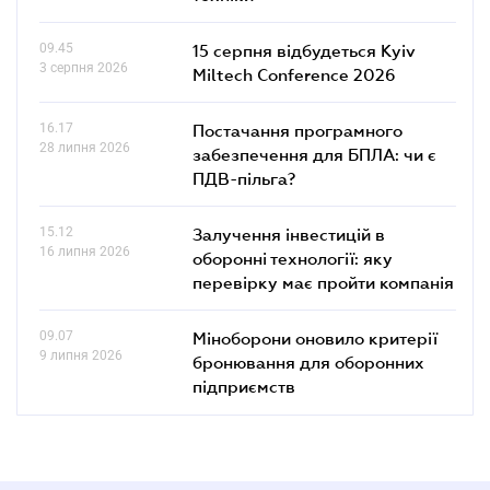
09.45
15 серпня відбудеться Kyiv
3 серпня 2026
Miltech Conference 2026
16.17
Постачання програмного
28 липня 2026
забезпечення для БПЛА: чи є
ПДВ-пільга?
15.12
Залучення інвестицій в
16 липня 2026
оборонні технології: яку
перевірку має пройти компанія
09.07
Міноборони оновило критерії
9 липня 2026
бронювання для оборонних
підприємств