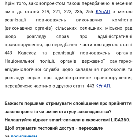
Крім того, законопроектом також передбачено внесення
змін до статей 219, 221, 222, 236, 255
КУпАП
з метою
реалізації повноважень виконавчих комітетів
(виконавчих органів) сільських, селищних, міських рад
щодо розгляду справ про адміністративні
правопорушення, що передбачені частиною другою статті
443 Кодексу, та реалізації повноважень органів
Національної поліції, органів державної санітарно-
епідеміологічної служби щодо складання протоколів та
розгляду справ про адміністративне правопорушення,
передбачене частиною другою статті 443
КУпАП
.
Бажаєте першими отримувати сповіщення про прийняття
законопроектів чи зміни статусу законодавства?
Налаштуйте віджет smart-сигнали в екосистемі LIGA360.
Щоб отримати тестовий доступ - переходьте
за
посиланням
.