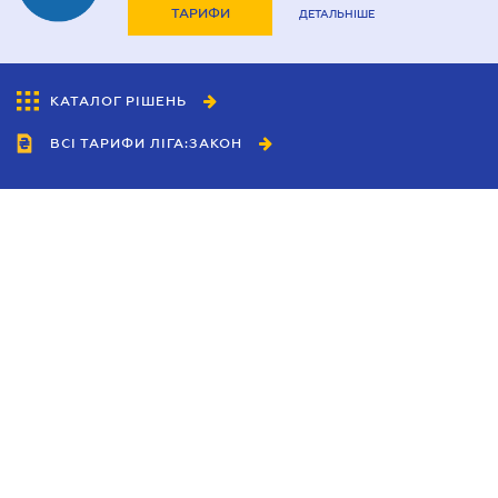
ТАРИФИ
ДЕТАЛЬНІШЕ
КАТАЛОГ РІШЕНЬ
ВСІ ТАРИФИ ЛІГА:ЗАКОН
Співробітництво
Агенти
Дилери
Політика конфіденційності
Умови використання сайту
Реклама
Блог
Новини компанії
Керівництва