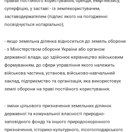
правах постійного користування, оренди, емфітевзису,
суперфіцію, у заставі - із землекористувачем,
заставодержателем (підпис якого на погодженні
посвідчується нотаріально);
- якщо земельна ділянка відноситься до земель оборони
- з Міністерством оборони України або органом
державної влади, що здійснює керівництво військовим
формуванням, до сфери управління якого належить
військова частина, установа, військово-навчальний
заклад, підприємство та організація, яка використовує
землі оборони на праві постійного користування;
- зміни цільового призначення земельних ділянок
державної та комунальної власності природно-
заповідного фонду та іншого природоохоронного
призначення, історико-культурного, лісогосподарського