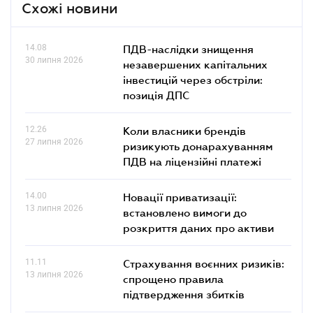
Схожі новини
14.08
ПДВ-наслідки знищення
30 липня 2026
незавершених капітальних
інвестицій через обстріли:
позиція ДПС
12.26
Коли власники брендів
27 липня 2026
ризикують донарахуванням
ПДВ на ліцензійні платежі
14.00
Новації приватизації:
13 липня 2026
встановлено вимоги до
розкриття даних про активи
11.11
Страхування воєнних ризиків:
13 липня 2026
спрощено правила
підтвердження збитків