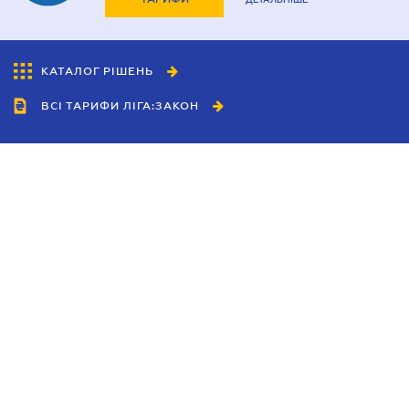
КАТАЛОГ РІШЕНЬ
ВСІ ТАРИФИ ЛІГА:ЗАКОН
Співробітництво
Агенти
Дилери
Політика конфіденційності
Умови використання сайту
Реклама
Блог
Новини компанії
Керівництва