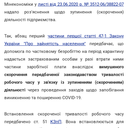
Мінекономіки у
листі від 23.06.2020 р. № 3512-06/38822-07
надало роз'яснення щодо зупинення (скорочення)
діяльності підприємства.
Так, абзац перший
частини першої статті 47-1 Закону
України "Про зайнятість населення"
передбачає, що
допомога по частковому безробіттю на період карантину
надається застрахованим особам у разі втрати ними
частини заробітної плати внаслідок
вимушеного
скорочення передбаченої законодавством тривалості
робочого часу у зв'язку із зупиненням (скороченням)
діяльності
через проведення заходів щодо запобігання
виникненню та поширенню COVID-19.
Встановлення скороченої тривалості робочого часу
передбачено ст. 51
КЗпП
. Вона встановлюється для