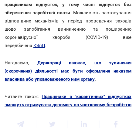
працівникам відпусток, у тому числі відпусток без
збереження заробітної плати
. Можливість застосування
відповідних механізмів у період проведення заходів
щодо запобігання виникненню та поширенню
коронавірусної хвороби (COVID-19) вже
передбачена
КЗпП
.
Нагадаємо,
Держпраці вважає, що зупинення
(скорочення) діяльності має бути оформлене наказом
власника або уповноваженого ним органу
.
Читайте також:
Працівники в "карантинних" відпустках
зможуть отримувати допомогу по частковому безробіттю