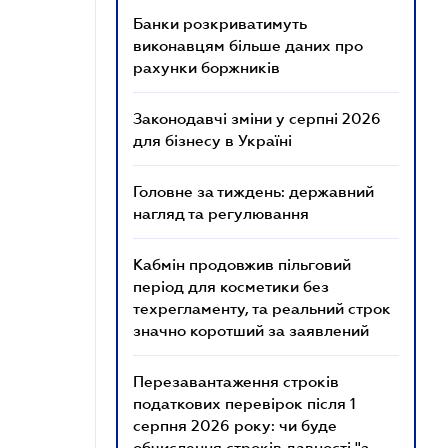
Банки розкриватимуть
виконавцям більше даних про
рахунки боржників
Законодавчі зміни у серпні 2026
для бізнесу в Україні
Головне за тиждень: державний
нагляд та регулювання
Кабмін продовжив пільговий
період для косметики без
техрегламенту, та реальний строк
значно коротший за заявлений
Перезавантаження строків
податкових перевірок після 1
серпня 2026 року: чи буде
обчислення строків давності "з