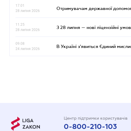
17.01
Отримувачам державної допомоги
28 липня 2026
11.25
З 28 липня — нові ліцензійні умо
28 липня 2026
09.08
В Україні з'явиться Єдиний мисли
24 липня 2026
Центр підтримки користувачів
0-800-210-103