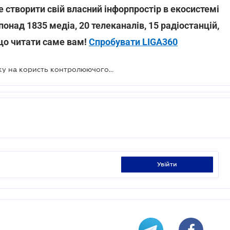
 створити свій власний інфорпростір в екосистемі
понад 1835 медіа, 20 телеканалів, 15 радіостанцій,
 що читати саме вам!
Спробувати LIGA360
Аудиторам зменшили розмір внеску на користь контролюючого органу з 1% до 0,5%
увійти