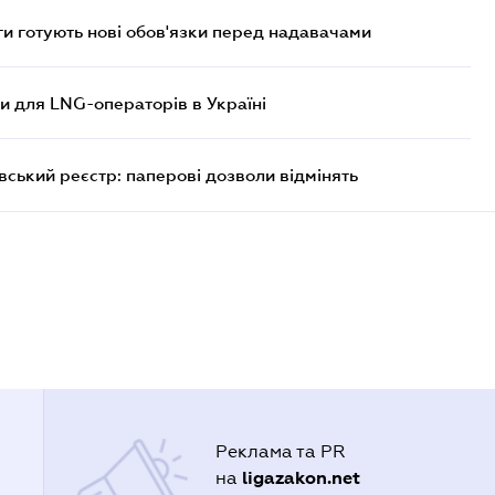
 готують нові обов'язки перед надавачами
ви для LNG-операторів в Україні
вський реєстр: паперові дозволи відмінять
Реклама та PR
ligazakon.net
на