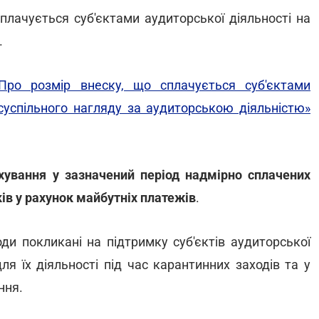
плачується суб'єктами аудиторської діяльності на
.
ро розмір внеску, що сплачується суб'єктами
 суспільного нагляду за аудиторською діяльністю»
хування у зазначений період надмірно сплачених
ків у рахунок майбутніх платежів
.
оди покликані на підтримку суб'єктів аудиторської
ля їх діяльності під час карантинних заходів та у
ння.