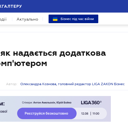
ХГАЛТЕРУ
одії
Актуально
Бізнес під час війни
 як надається додаткова
комп'ютером
Автор:
Олександра Кознова, головний редактор LIGA ZAKON Бізнес