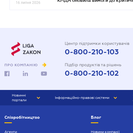
КМДА оновила вимоги до критичн
16 липня 2026
Центр підтримки користувачів
0-800-210-103
Підбір продуктів та рішень
ПРО КОМПАНІЮ
0-800-210-102
Новинні
Інформаційно-правові системи
портали
ЮРЛІГА
Право України
Співробітництво
Блог
БІЗНЕС
ГРАНД
БУХГАЛТЕР.ua
ПРАЙМ
Агенти
Новини компанії