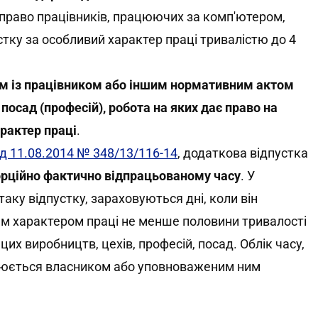
право працівників, працюючих за комп'ютером,
стку за особливий характер праці тривалістю до 4
м із працівником або іншим нормативним актом
осад (професій), робота на яких дає право на
рактер праці
.
д 11.08.2014 № 348/13/116-14
, додаткова відпустка
рційно фактично відпрацьованому часу
. У
таку відпустку, зараховуються дні, коли він
им характером праці не менше половини тривалості
их виробництв, цехів, професій, посад. Облік часу,
снюється власником або уповноваженим ним