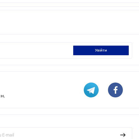
увійти
н.