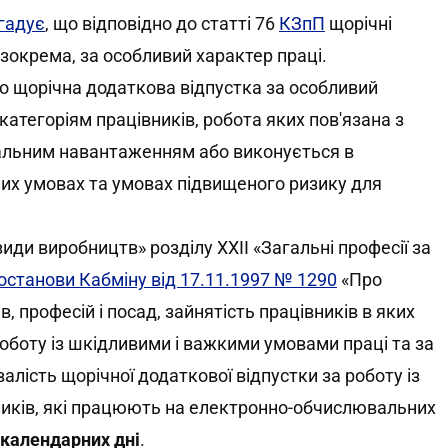
гадує
, що відповідно до статті 76
КЗпП
щорічні
зокрема, за особливий характер праці.
о щорічна додаткова відпустка за особливий
атегоріям працівників, робота яких пов'язана з
альним навантаженням або виконується в
них умовах та умовах підвищеного ризику для
 види виробництв» розділу XXII «Загальні професії за
останови Кабміну від 17.11.1997 № 1290
«Про
, професій і посад, зайнятість працівників в яких
роботу із шкідливими і важкими умовами праці та за
лість щорічної додаткової відпустки за роботу із
ників, які працюють на електронно-обчислювальних
 календарних дні
.