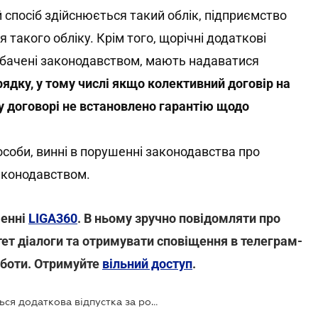
 спосіб здійснюється такий облік, підприємство
такого обліку. Крім того, щорічні додаткові
едбачені законодавством, мають надаватися
ядку, у тому числі якщо колективний договір на
у договорі не встановлено гарантію щодо
 особи, винні в порушенні законодавства про
законодавством.
шенні
LIGA360
. В ньому зручно повідомляти про
-тет діалоги та отримувати сповіщення в телеграм-
оботи. Отримуйте
вільний доступ
.
У Держпраці роз'яснили, як надається додаткова відпустка за роботу за комп'ютером