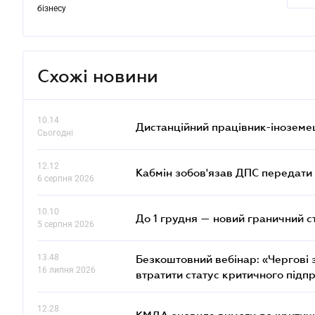
бізнесу
Схожі новини
10.14
Дистанційний працівник-іноземе
Сьогодні
12.12
Кабмін зобов'язав ДПС передати 
6 серпня 2026
10.10
До 1 грудня — новий граничний с
5 серпня 2026
13.48
Безкоштовний вебінар: «Чергові з
16 липня 2026
втратити статус критичного підп
12.28