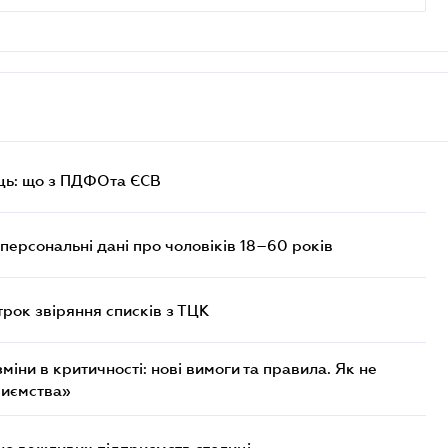
ць: що з ПДФОта ЄСВ
персональні дані про чоловіків 18–60 років
трок звіряння списків з ТЦК
міни в критичності: нові вимоги та правила. Як не
риємства»