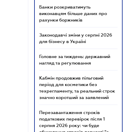
Банки розкриватимуть
виконавцям більше даних про
рахунки боржників
Законодавчі зміни у серпні 2026
для бізнесу в Україні
Головне за тиждень: державний
нагляд та регулювання
Кабмін продовжив пільговий
період для косметики без
техрегламенту, та реальний строк
значно коротший за заявлений
Перезавантаження строків
податкових перевірок після 1
серпня 2026 року: чи буде
обчислення строків давності "з