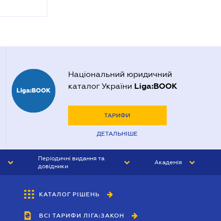
Національний юридичний
Liga:BOOK
каталог України
ТАРИФИ
ДЕТАЛЬНІШЕ
Періодичні видання та
Академія
довідники
ЮРИСТ&ЗАКОН
АКАДЕМІЯ ЛІГА:ЗАКОН
КАТАЛОГ РІШЕНЬ
БУХГАЛТЕР&ЗАКОН
ВСІ ТАРИФИ ЛІГА:ЗАКОН
ВІСНИК МСФЗ