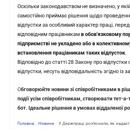
Оскільки законодавством не визначено, у якій
самостійно приймає рішення щодо проведення 
відпустки за особливий характер праці, пер
відповідним працівникам
в обов'язковому пор
підприємстві не укладено або в колективном
встановлення працівникам таких відпусток
.
Відповідно до статті 28 Закону про відпустки
відпустки, несуть відповідальність згідно із 
О
бговорюйте новини зі співробітниками в рі
події усім співробітникам, створювати тет-а
бот. Ідеальне рішення в умовах віддаленої р
Головна
/
Новини
/