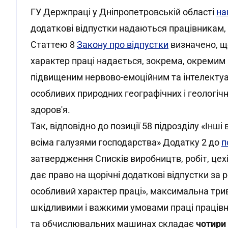
ГУ Держпраці у Дніпропетровській області
на
додаткові відпустки надаються працівникам, 
Статтею 8
Закону про відпустки
визначено, щ
характер праці надається, зокрема, окремим к
підвищеним нервово-емоційним та інтелекту
особливих природних географічних і геологіч
здоров'я.
Так, відповідно до позиції 58 підрозділу «Інші
всіма галузями господарства» Додатку 2 до
п
затвердження Списків виробництв, робіт, цехів
дає право на щорічні додаткові відпустки за 
особливий характер праці», максимальна трива
шкідливими і важкими умовами праці праців
та обчислювальних машинах складає
чотири