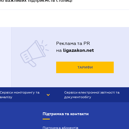
о важливих підприємств столиці
Реклама та PR
ligazakon.net
на
ТАРИФИ
Сервіси моніторингу та
Сервіси електронної звітності та
аналізу
документообігу
CONTR AGENT
Liga:REPORT
Підтримка та контакти
SMS-МАЯК
VERDICTUM
Підтримка абонентів