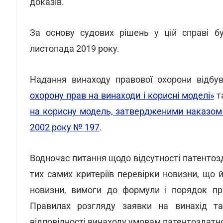
доказів.
За основу судових рішень у цій справі бу
листопада 2019 року.
Надання винаходу правової охорони відбу
охорону прав на винаходи і корисні моделі»
т
на корисну модель, затвердженими наказом М
2002 року № 197
.
Водночас питання щодо відсутності патентоз
тих самих критеріїв перевірки новизни, що й
новизни, вимоги до формули і порядок про
Правилах розгляду заявки на винахід т
відповідності винаходу умовам патентоздатн