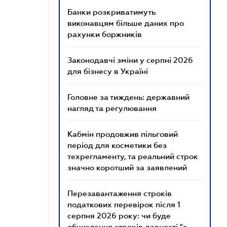
Банки розкриватимуть
виконавцям більше даних про
рахунки боржників
Законодавчі зміни у серпні 2026
для бізнесу в Україні
Головне за тиждень: державний
нагляд та регулювання
Кабмін продовжив пільговий
період для косметики без
техрегламенту, та реальний строк
значно коротший за заявлений
Перезавантаження строків
податкових перевірок після 1
серпня 2026 року: чи буде
обчислення строків давності "з