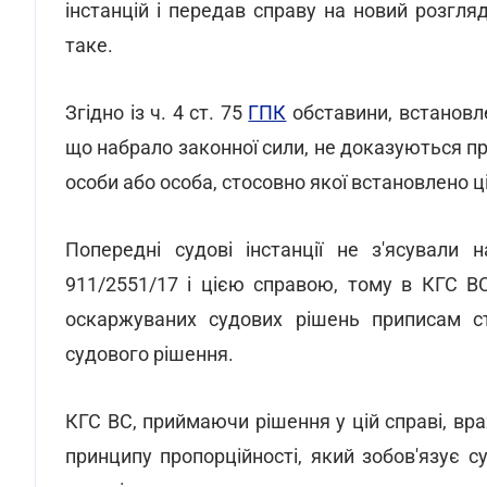
інстанцій і передав справу на новий розгля
таке.
Згідно із ч. 4 ст. 75
ГПК
обставини, встановле
що набрало законної сили, не доказуються при 
особи або особа, стосовно якої встановлено 
Попередні судові інстанції не з'ясувал
911/2551/17 і цією справою, тому в КГС ВС
оскаржуваних судових рішень приписам ст
судового рішення.
КГС ВС, приймаючи рішення у цій справі, вр
принципу пропорційності, який зобов'язує 