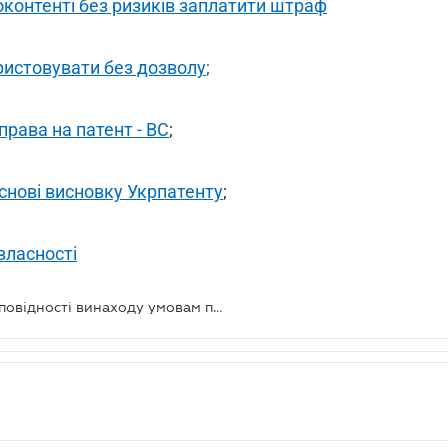
оконтенті без ризиків заплатити штраф
ристовувати без дозволу
;
права на патент - ВС
;
снові висновку Укрпатенту
;
власності
ВС висловився щодо критеріїв відповідності винаходу умовам патентоздатності