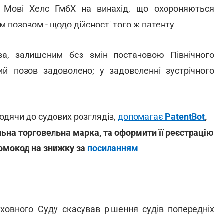
і Мові Хелс ГмбХ на винахід, що охороняються
м позовом - щодо дійсності того ж патенту.
ва, залишеним без змін постановою Північного
ний позов задоволено; у задоволенні зустрічного
ходячи до судових розглядів,
допомагає
PatentBot
,
льна торговельна марка, та оформити її реєстрацію
ромокод на знижку за
посиланням
рховного Суду скасував рішення судів попередніх