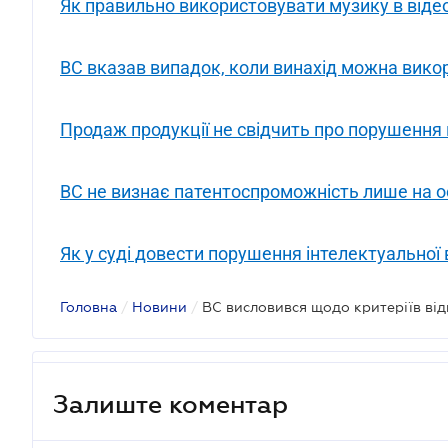
Як правильно використовувати музику в віде
ВС вказав випадок, коли винахід можна вико
Продаж продукції не свідчить про порушення 
ВС не визнає патентоспроможність лише на о
Як у суді довести порушення інтелектуальної 
Головна
/
Новини
/
Залиште коментар