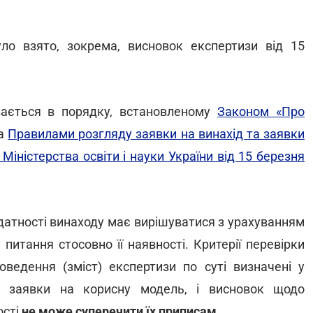
ло взято, зокрема, висновок експертизи від 15
вається в порядку, встановленому
Законом «Про
а
Правилами розгляду заявки на винахід та заявки
іністерства освіти і науки України від 15 березня
датності винаходу має вирішуватися з урахуванням
 питання стосовно її наявності. Критерії перевірки
ведення (зміст) експертизи по суті визначені у
а заявки на корисну модель, і висновок щодо
ості
не може суперечити їх приписам
.