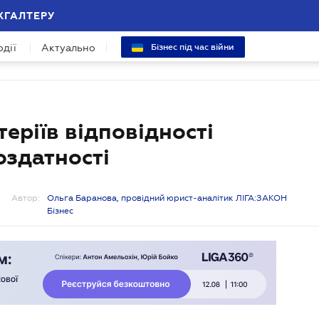
ХГАЛТЕРУ
одії
Актуально
Бізнес під час війни
еріїв відповідності
оздатності
Автор:
Ольга Баранова, провідний юрист-аналітик ЛІГА:ЗАКОН
Бізнес