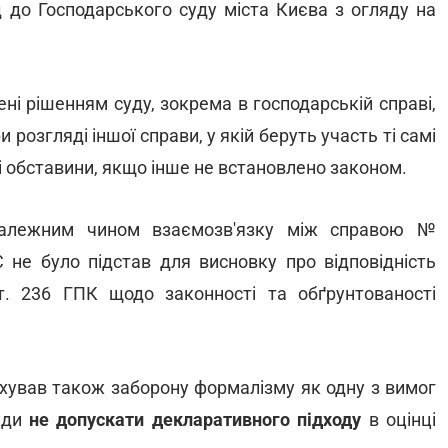
д до Господарського суду міста Києва з огляду на
ні рішенням суду, зокрема в господарській справі,
розгляді іншої справи, у якій беруть участь ті самі
ці обставини, якщо інше не встановлено законом.
и належним чином взаємозв'язку між справою №
 не було підстав для висновку про відповідність
. 236 ГПК щодо законності та обґрунтованості
ахував також заборону формалізму як одну з вимог
суди
не допускати декларативного підходу
в оцінці