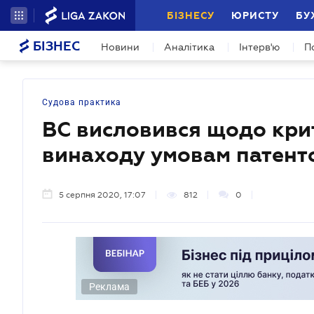
БІЗНЕСУ
ЮРИСТУ
БУ
БІЗНЕС
Новини
Аналітика
Інтерв'ю
П
Судова практика
ВС висловився щодо крит
винаходу умовам патент
5 серпня 2020, 17:07
812
0
Реклама