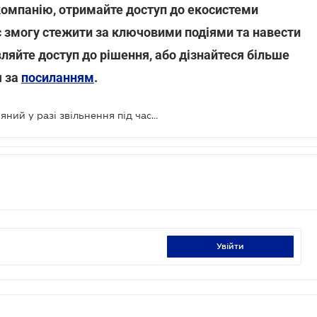
компанію, отримайте доступ до екосистеми
є змогу стежити за ключовими подіями та навести
вляйте доступ до рішення, або дізнайтеся більше
я за
посиланням
.
Хто і як оплачує працівнику лікарняний у разі звільнення під час хвороби
увійти