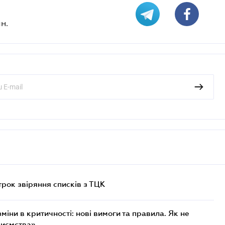
н.
трок звіряння списків з ТЦК
міни в критичності: нові вимоги та правила. Як не
риємства»