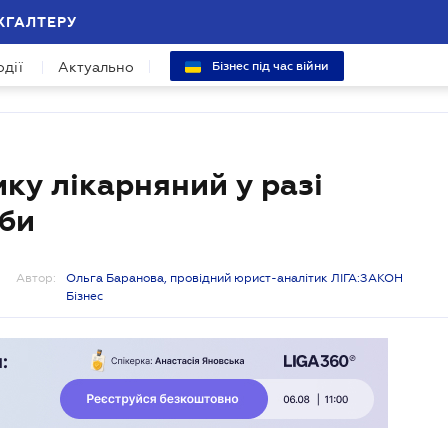
ХГАЛТЕРУ
одії
Актуально
Бізнес під час війни
ику лікарняний у разі
оби
Автор:
Ольга Баранова, провідний юрист-аналітик ЛІГА:ЗАКОН
Бізнес