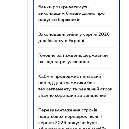
Банки розкриватимуть
виконавцям більше даних про
рахунки боржників
Законодавчі зміни у серпні 2026
для бізнесу в Україні
Головне за тиждень: державний
нагляд та регулювання
Кабмін продовжив пільговий
період для косметики без
техрегламенту, та реальний строк
значно коротший за заявлений
Перезавантаження строків
податкових перевірок після 1
серпня 2026 року: чи буде
обчислення строків давності "з