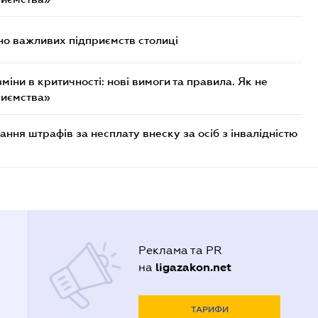
о важливих підприємств столиці
міни в критичності: нові вимоги та правила. Як не
риємства»
ння штрафів за несплату внеску за осіб з інвалідністю
Реклама та PR
ligazakon.net
на
ТАРИФИ