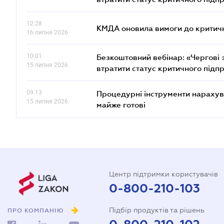
12.28
КМДА оновила вимоги до критичн
16 липня 2026
10.01
Безкоштовний вебінар: «Чергові з
15 липня 2026
втратити статус критичного підп
09.13
Процедурні інструменти нарахува
15 липня 2026
майже готові
Центр підтримки користувачів
0-800-210-103
Підбір продуктів та рішень
ПРО КОМПАНІЮ