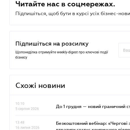
Читайте нас в соцмережах.
Підпишіться, щоб бути в курсі усіх бізнес-нови
Підпишіться на розсилку
Щопонеділка отримуйте weekly-digest про ключові події
бізнесу
Схожі новини
10.10
До 1 грудня — новий граничний с
5 серпня 2026
13.48
Безкоштовний вебінар: «Чергові з
16 липня 2026
втратити статус критичного підп