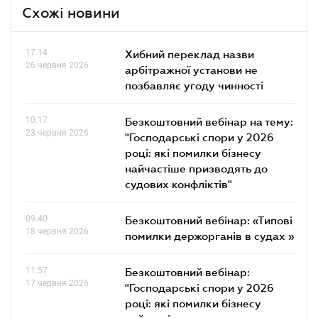
Схожі новини
17.14
Хибний переклад назви
26 червня 2026
арбітражної установи не
позбавляє угоду чинності
10.17
Безкоштовний вебінар на тему:
23 червня 2026
"Господарські спори у 2026
році: які помилки бізнесу
найчастіше призводять до
судових конфліктів"
09.40
Безкоштовний вебінар: «Типові
18 червня 2026
помилки держорганів в судах »
11.57
Безкоштовний вебінар:
17 червня 2026
"Господарські спори у 2026
році: які помилки бізнесу