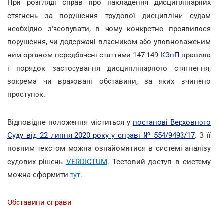
При розгляді справ про накладення дисциплінарних
стягнень за порушення трудової дисципліни судам
необхідно з'ясовувати, в чому конкретно проявилося
порушення, чи додержані власником або уповноваженим
ним органом передбачені статтями 147-149
КЗпП
правила
і порядок застосування дисциплінарного стягнення,
зокрема чи враховані обставини, за яких вчинено
проступок.
Відповідне положення міститься у
постанові Верховного
Суду від 22 липня 2020 року у справі № 554/9493/17
. З її
повним текстом можна ознайомитися в системі аналізу
судових рішень
VERDICTUM
. Тестовий доступ в систему
можна оформити
тут
.
Обставини справи