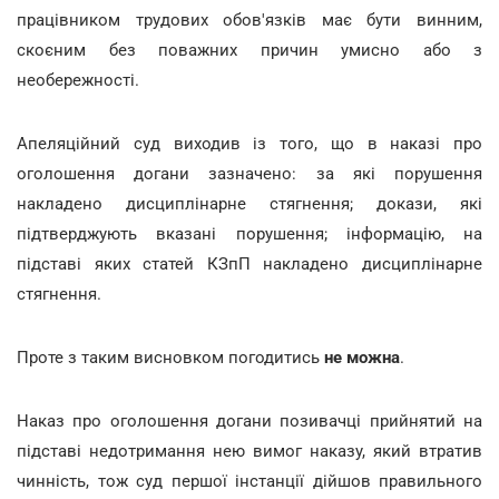
працівником трудових обов'язків має бути винним,
скоєним без поважних причин умисно або з
необережності.
Апеляційний суд виходив із того, що в наказі про
оголошення догани зазначено: за які порушення
накладено дисциплінарне стягнення; докази, які
підтверджують вказані порушення; інформацію, на
підставі яких статей КЗпП накладено дисциплінарне
стягнення.
Проте з таким висновком погодитись
не можна
.
Наказ про оголошення догани позивачці прийнятий на
підставі недотримання нею вимог наказу, який втратив
чинність, тож суд першої інстанції дійшов правильного