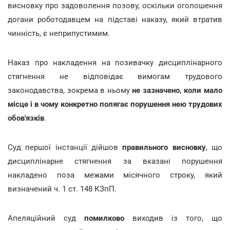
висновку про задоволення позову, оскільки оголошення
догани роботодавцем на підставі наказу, який втратив
чинність, є неприпустимим.
Наказ про накладення на позивачку дисциплінарного
стягнення не відповідає вимогам трудового
законодавства, зокрема в ньому
не зазначено, коли мало
місце і в чому конкретно полягає порушення нею трудових
обов'язків
.
Суд першої інстанції дійшов
правильного висновку
, що
дисциплінарне стягнення за вказані порушення
накладено поза межами місячного строку, який
визначений ч. 1 ст. 148 КЗпП.
Апеляційний суд
помилково
виходив із того, що