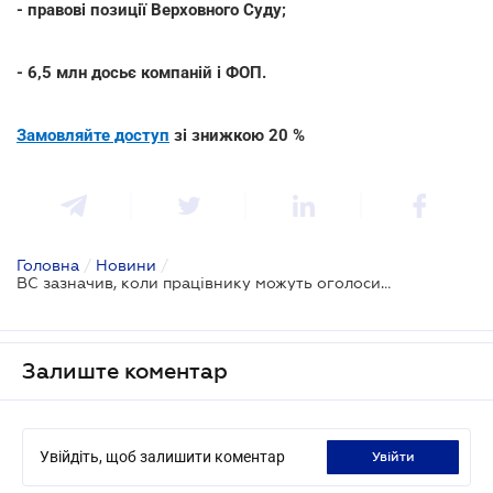
- правові позиції Верховного Суду;
- 6,5 млн досьє компаній і ФОП.
Замовляйте доступ
зі знижкою 20 %
Головна
/
Новини
/
ВС зазначив, коли працівнику можуть оголосити догану за порушення трудової дисципліни
Залиште коментар
Увійдіть, щоб залишити коментар
увійти