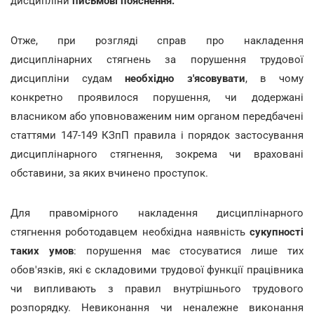
дисципліни
письмові пояснення.
Отже, при розгляді справ про накладення
дисциплінарних стягнень за порушення трудової
дисципліни судам
необхідно з'ясовувати
, в чому
конкретно проявилося порушення, чи додержані
власником або уповноваженим ним органом передбачені
статтями 147-149 КЗпП правила і порядок застосування
дисциплінарного стягнення, зокрема чи враховані
обставини, за яких вчинено проступок.
Для правомірного накладення дисциплінарного
стягнення роботодавцем необхідна наявність
сукупності
таких умов
: порушення має стосуватися лише тих
обов'язків, які є складовими трудової функції працівника
чи випливають з правил внутрішнього трудового
розпорядку. Невиконання чи неналежне виконання