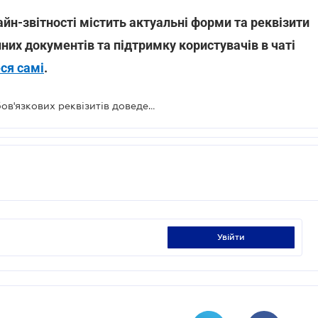
айн-звітності містить актуальні форми та реквізити
них документів та підтримку користувачів в чаті
ся самі
.
За видачу фіскального чека без обов'язкових реквізитів доведеться платити штрафи
увійти