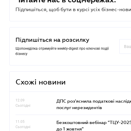
Підпишіться, щоб бути в курсі усіх бізнес-нови
Підпишіться на розсилку
Щопонеділка отримуйте weekly-digest про ключові події
бізнесу
Схожі новини
12.09
ДПС роз'яснила податкові наслід
Сьогодні
послуг нерезидентів
11.05
Безкоштовний вебінар "ТЦУ-2025: 
Сьогодні
до 1 жовтня"