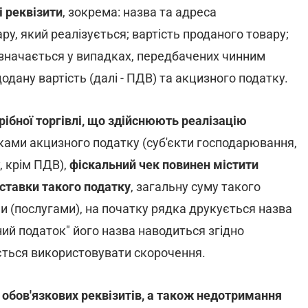
і реквізити
, зокрема: назва та адреса
ару, який реалізується; вартість проданого товару;
зазначається у випадках, передбачених чинним
одану вартість (далі - ПДВ) та акцизного податку.
рібної торгівлі, що здійснюють реалізацію
ками акцизного податку (суб'єкти господарювання,
, крім ПДВ),
фіскальний чек повинен містити
ставки такого податку
, загальну суму такого
и (послугами), на початку рядка друкується назва
зний податок" його назва наводиться згідно
ється використовувати скорочення.
 з обов'язкових реквізитів, а також недотримання