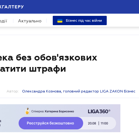
ХГАЛТЕРУ
одії
Актуально
Бізнес під час війни
ека без обов'язкових
латити штрафи
Автор:
Олександра Кознова, головний редактор LIGA ZAKON Бізнес