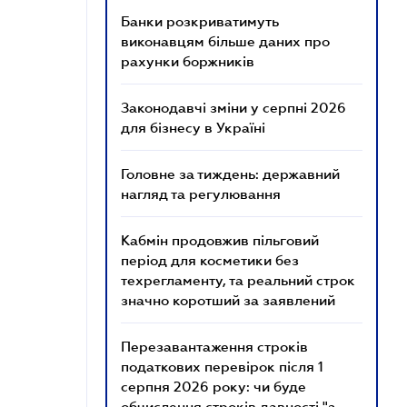
Банки розкриватимуть
виконавцям більше даних про
рахунки боржників
Законодавчі зміни у серпні 2026
для бізнесу в Україні
Головне за тиждень: державний
нагляд та регулювання
Кабмін продовжив пільговий
період для косметики без
техрегламенту, та реальний строк
значно коротший за заявлений
Перезавантаження строків
податкових перевірок після 1
серпня 2026 року: чи буде
обчислення строків давності "з