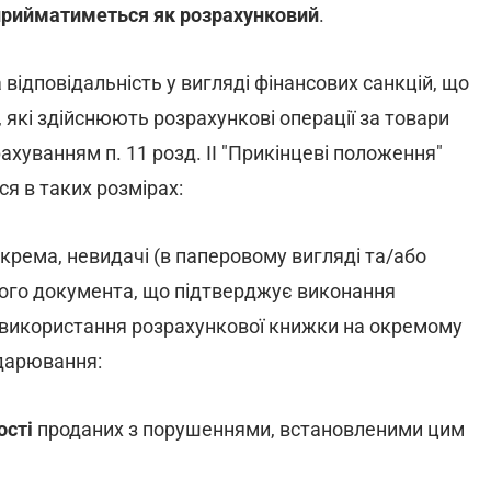
 прийматиметься як розрахунковий
.
відповідальність у вигляді фінансових санкцій, що
 які здійснюють розрахункові операції за товари
ахуванням п. 11 розд. II "Прикінцеві положення"
я в таких розмірах:
зокрема, невидачі (в паперовому вигляді та/або
вого документа, що підтверджує виконання
ез використання розрахункової книжки на окремому
одарювання:
ості
проданих з порушеннями, встановленими цим