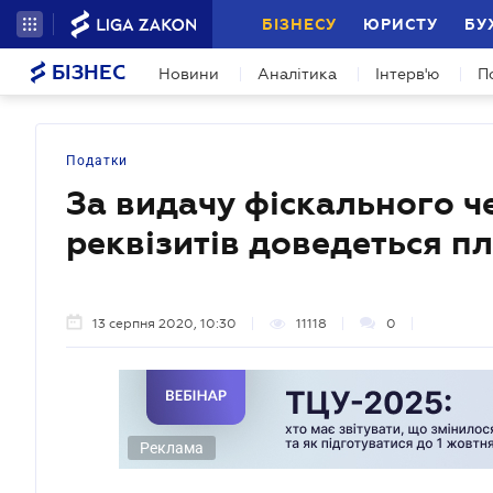
БІЗНЕСУ
ЮРИСТУ
БУ
БІЗНЕС
Новини
Аналітика
Інтерв'ю
П
Податки
За видачу фіскального ч
реквізитів доведеться п
13 серпня 2020, 10:30
11118
0
Реклама