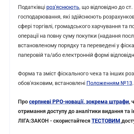
Податківці
роз'яснюють
, що відповідно до ст.
господарювання, які здійснюють розрахункові 
сфері торгівлі, громадського харчування та п
операції на повну суму покупки (надання посл
встановленому порядку та переведені у фіск
паперовій та/або електронній формі відповід
Форма та зміст фіскального чека та інших ро
обов'язковим, встановлені
Положенням №13
.
Про
серпневі РРО-новації, зокрема штрафи
,
отримання доступу до аналітики видання та 
ЛІГА:ЗАКОН - скористайтеся
ТЕСТОВИМ
дост