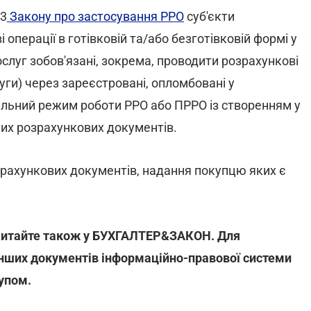
 3
Закону про застосування РРО
суб'єкти
операції в готівковій та/або безготівковій формі у
ослуг зобов'язані, зокрема, проводити розрахункові
уги) через зареєстровані, опломбовані у
альний режим роботи РРО або ПРРО із створенням у
них розрахункових документів.
зрахункових документів, надання покупцю яких є
 читайте також у БУХГАЛТЕР&ЗАКОН. Для
інших документів інформаційно-правової системи
упом.