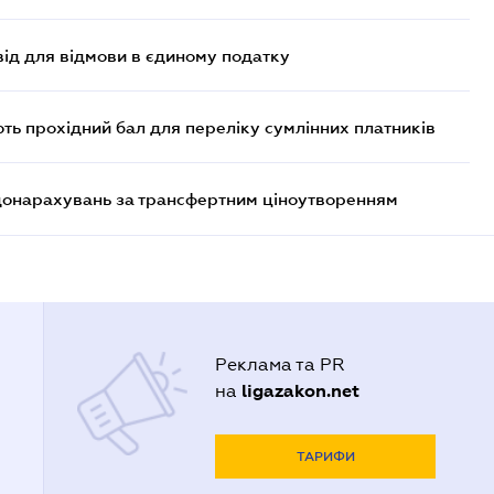
ід для відмови в єдиному податку
ють прохідний бал для переліку сумлінних платників
 донарахувань за трансфертним ціноутворенням
Реклама та PR
ligazakon.net
на
ТАРИФИ