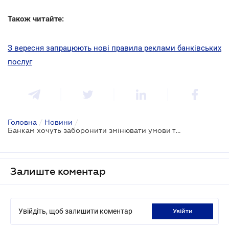
Також читайте:
З вересня запрацюють нові правила реклами банківських
послуг
Головна
/
Новини
/
Банкам хочуть заборонити змінювати умови та тарифи договору без повідомлення клієнта
Залиште коментар
Увійдіть, щоб залишити коментар
увійти