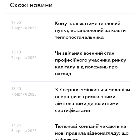
Схожі новини
17.05
Кому належатиме тепловий
7 серпня 2026
пункт, встановлений за кошти
теплопостачальника
15.10
Чи звільняє воєнний стан
7 серпня 2026
професійного учасника ринку
капіталу від положень про
нагляд
13.40
З 7 серпня змінюється механізм
7 серпня 2026
операцій із тримісячними
лімітованими депозитними
сертифікатами
14.04
Тютюнові компанії чекають на
6 серпня 2026
нові правила відеонагляду: що
зміниться