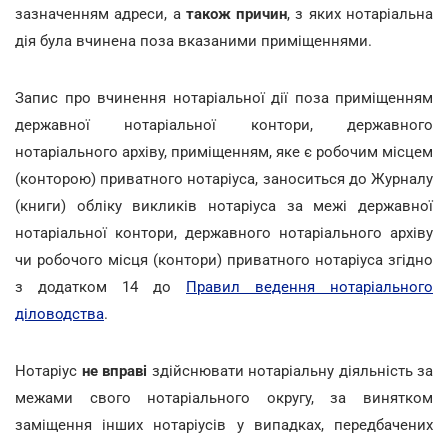
зазначенням адреси, а
також причин
, з яких нотаріальна
дія була вчинена поза вказаними приміщеннями.
Запис про вчинення нотаріальної дії поза приміщенням
державної нотаріальної контори, державного
нотаріального архіву, приміщенням, яке є робочим місцем
(конторою) приватного нотаріуса, заноситься до Журналу
(книги) обліку викликів нотаріуса за межі державної
нотаріальної контори, державного нотаріального архіву
чи робочого місця (контори) приватного нотаріуса згідно
з додатком 14 до
Правил ведення нотаріального
діловодства
.
Нотаріус
не вправі
здійснювати нотаріальну діяльність за
межами свого нотаріального округу, за винятком
заміщення інших нотаріусів у випадках, передбачених