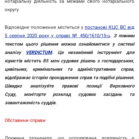
нотаріальну діяльність за межами свого нотаріального
округу.
Відповідне положення міститься у
постанові КЦС ВС від
5 серпня 2020 року у справі № 450/1610/15-ц
.
З повним
текстом цього рішення можна ознайомитися у системі
аналізу
VERDICTUM
. Це незамінний інструмент для
юристів містить 85 млн судових рішень з господарських,
цивільних, кримінальних та адміністративних справ,
відображає історію проходження справ та подібні рішення.
Швидко аналізуйте правові позиції Верховного
Суду, моніторте розклад судових засідань та
завантаженість суддів.
Обставини справи
Дружина зазначала, що оспорювана довіреність є