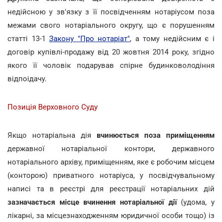
недійсною у зв'язку з її посвідченням нотаріусом поза
межами свого нотаріального округу, що є порушенням
статті 13-1
Закону "Про нотаріат"
, а тому недійсним є і
договір купівлі-продажу від 20 жовтня 2014 року, згідно
якого її чоловік подарував спірне будинковолодіння
відпоідачу.
Позиція Верховного Суду
Якщо нотаріальна дія
вчинюється поза приміщенням
державної нотаріальної контори, державного
нотаріального архіву, приміщенням, яке є робочим місцем
(конторою) приватного нотаріуса, у посвідчувальному
написі та в реєстрі для реєстрації нотаріальних дій
зазначається місце вчинення нотаріальної дії
(удома, у
лікарні, за місцезнаходженням юридичної особи тощо) із