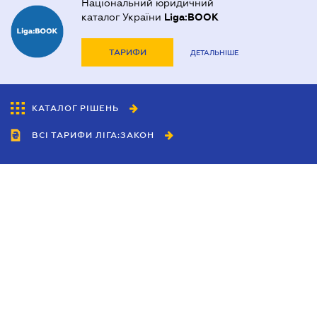
Національний юридичний
каталог України
Liga:BOOK
ТАРИФИ
ДЕТАЛЬНІШЕ
КАТАЛОГ РІШЕНЬ
ВСІ ТАРИФИ ЛІГА:ЗАКОН
Співробітництво
Агенти
Дилери
Політика конфіденційності
Умови використання сайту
Реклама
Блог