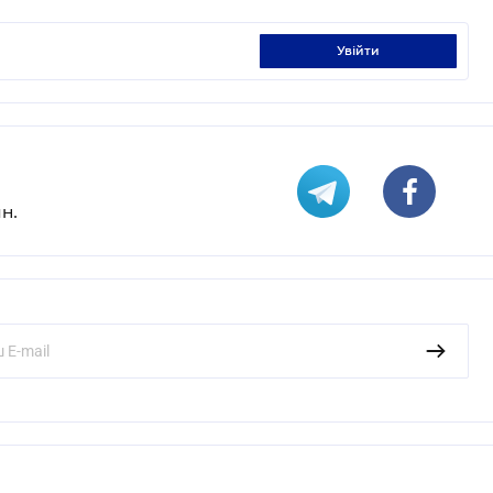
увійти
н.