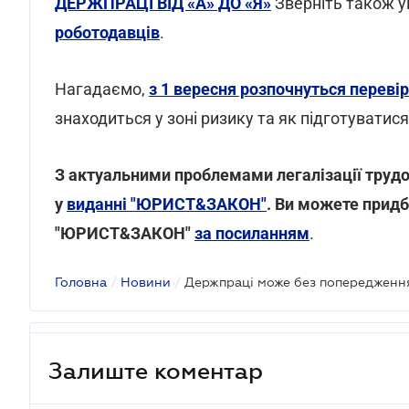
ДЕРЖПРАЦІ ВІД «А» ДО «Я»
Зверніть також у
роботодавців
.
Нагадаємо,
з 1 вересня розпочнуться переві
знаходиться у зоні ризику та як підготуватися
З актуальними проблемами легалізації трудо
у
виданні "ЮРИСТ&ЗАКОН"
. Ви можете придб
"ЮРИСТ&ЗАКОН"
за посиланням
.
Головна
/
Новини
/
Держпраці може без попередження
Залиште коментар