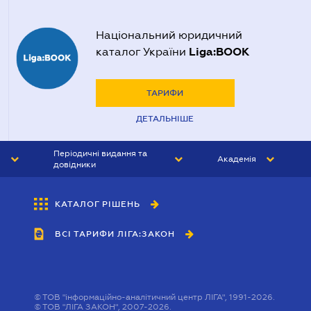
Національний юридичний
Liga:BOOK
каталог України
ТАРИФИ
ДЕТАЛЬНІШЕ
Періодичні видання та
Академія
довідники
ЮРИСТ&ЗАКОН
АКАДЕМІЯ ЛІГА:ЗАКОН
КАТАЛОГ РІШЕНЬ
БУХГАЛТЕР&ЗАКОН
ВСІ ТАРИФИ ЛІГА:ЗАКОН
ВІСНИК МСФЗ
ІНТЕРБУХ
ОСОБИСТИЙ ЕКСПЕРТ
©
ТОВ "інформаційно-аналітичний центр ЛІГА", 1991-2026.
©
ТОВ "ЛІГА ЗАКОН", 2007-2026.