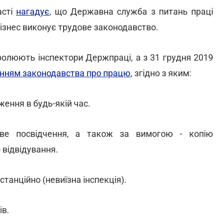
асті
нагадує
, що Державна служба з питань праці
ізнес виконує трудове законодавство.
олюють інспектори Держпраці, а з 31 грудня 2019
нням законодавства про працю
, згідно з яким:
ення в будь-якій час.
ове посвідчення, а також за вимогою - копію
 відвідування.
танційно (невиїзна інспекція).
ів.