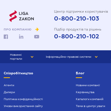
Центр підтримки користувачів
0-800-210-103
Підбір продуктів та рішень
ПРО КОМПАНІЮ
0-800-210-102
Новинні
Інформаційно-правові системи
портали
ЮРЛІГА
Право України
Співробітництво
Блог
БІЗНЕС
ГРАНД
БУХГАЛТЕР.ua
ПРАЙМ
Агенти
Новини компанії
Дилери
Керівництва
БУХГАЛТЕР ПРОФ
Політика конфіденційності
Каталоги компаній
ЮРИСТ ПРОФ
Умови використання сайту
Теми в центрі уваги
ЮРИСТ