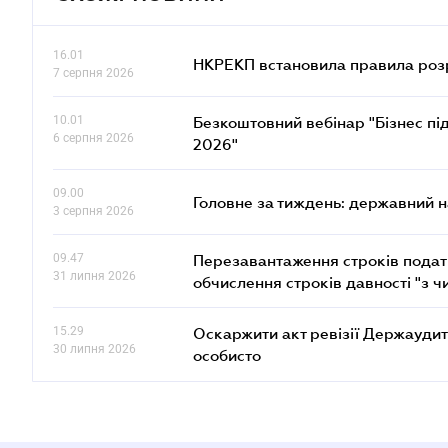
16.01
НКРЕКП встановила правила розра
7 серпня 2026
10.01
Безкоштовний вебінар "Бізнес під
6 серпня 2026
2026"
09.00
Головне за тиждень: державний 
3 серпня 2026
09.47
Перезавантаження строків податк
31 липня 2026
обчислення строків давності "з ч
15.29
Оскаржити акт ревізії Держаудит
30 липня 2026
особисто