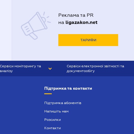
Реклама та PR
ligazakon.net
на
ТАРИФИ
Сервіси моніторингу та
Сервіси електронної звітності та
аналізу
документообігу
CONTR AGENT
Liga:REPORT
Підтримка та контакти
SMS-МАЯК
VERDICTUM
Підтримка абонентів
Напишіть нам
SEMANTRUM
Розсилки
SMS-МАЯК ІПОТЕКА
Контакти