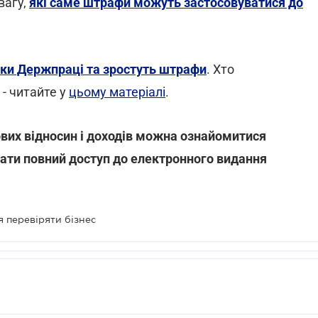
вагу,
які саме штрафи можуть застосовуватися до
рки Держпраці та зростуть штрафи
. Хто
 - читайте у
цьому матеріалі
.
вих відносин і доходів можна ознайомитися
ати повний доступ до електронного видання
 перевіряти бізнес