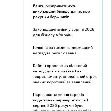
Банки розкриватимуть
виконавцям більше даних про
рахунки боржників
Законодавчі зміни у серпні 2026
для бізнесу в Україні
Головне за тиждень: державний
нагляд та регулювання
Кабмін продовжив пільговий
період для косметики без
техрегламенту, та реальний строк
значно коротший за заявлений
Перезавантаження строків
податкових перевірок після 1
серпня 2026 року: чи буде
обчислення строків давності "з