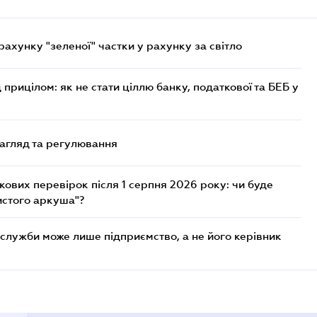
хунку "зеленої" частки у рахунку за світло
 прицілом: як не стати ціллю банку, податкової та БЕБ у
нагляд та регулювання
ових перевірок після 1 серпня 2026 року: чи буде
истого аркуша"?
служби може лише підприємство, а не його керівник