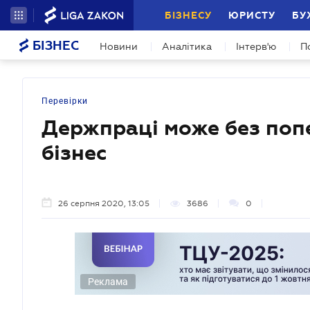
БІЗНЕСУ
ЮРИСТУ
БУ
БІЗНЕС
Новини
Аналітика
Інтерв'ю
П
Перевірки
Держпраці може без поп
бізнес
26 серпня 2020, 13:05
3686
0
Реклама