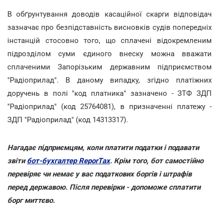
В обґрунтування доводів касаційної скарги відповідач
зазначає про безпідставність висновків судів попередніх
інстанцій стосовно того, що сплачені відокремленим
підрозділом суми єдиного внеску можна вважати
сплаченими Запорізьким державним підприємством
"Радіоприлад". В даному випадку, згідно платіжних
доручень в полі "код платника" зазначено - ЗТФ ЗДП
"Радіоприлад" (код 25764081), в призначенні платежу -
ЗДП "Радіоприлад" (код 14313317).
Нагадає підприємцям, коли платити податки і подавати
звіти
бот-бухгалтер ReporTах
. Крім того, бот самостійно
перевіряє чи немає у вас податкових боргів і штрафів
перед державою. Після перевірки - допоможе сплатити
борг миттєво.