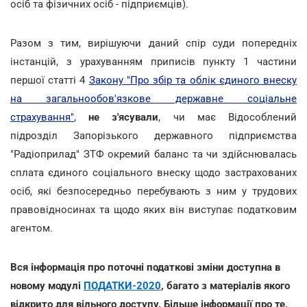
осіб та фізичних осіб - підприємців).
Разом з тим, вирішуючи даний спір суди попередніх
інстанцій, з урахуванням приписів пункту 1 частини
першої статті 4
Закону "Про збір та облік єдиного внеску
на загальнообов'язкове державне соціальне
страхування"
,
не з'ясували
, чи має Відособлений
підрозділ Запорізького державного підприємства
"Радіоприлад" ЗТФ окремий баланс та чи здійснювалась
сплата єдиного соціального внеску щодо застрахованих
осіб, які безпосередньо перебувають з ним у трудових
правовідносинах та щодо яких він виступає податковим
агентом.
Вся інформація про поточні податкові зміни доступна в
новому модулі
ПОДАТКИ-2020
, багато з матеріалів якого
відкрито для вільного доступу. Більше інформації про те,