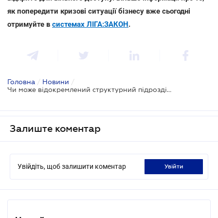
як попередити кризові ситуації бізнесу вже сьогодні
отримуйте в
системах ЛІГА:ЗАКОН
.
Головна
/
Новини
/
Чи може відокремлений структурний підрозділ сплатити ЄСВ за саме підприємство
Залиште коментар
Увійдіть, щоб залишити коментар
увійти