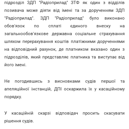
підрозділ ЗДП "Радіоприлад" ЗТФ як один з відділів
позивача може діяти від імені та за дорученням ЗДП
"Радіоприлад". ЗДП "Радіоприлад" було виконано
обов'язок по сплаті єдиного внеску на
загальнообов'язкове державна соціальне страхування
шляхом перерахування коштів платіжними дорученнями
на відповідний рахунок, де платником вказано один з
підрозділів, який представляє платника та виступає від
його імені.
Не погодившись з висновками судів першої та
апеляційної інстанцій, ДПІ оскаржила їх у касаційному
порядку.
У касаційній скарзі відповідач просить скасувати
рішення судів.