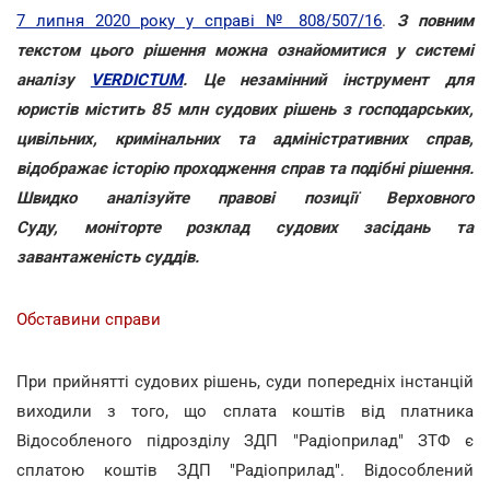
7 липня 2020 року у справі № 808/507/16
.
З повним
текстом цього рішення можна ознайомитися у системі
аналізу
VERDICTUM
. Це незамінний інструмент для
юристів містить 85 млн судових рішень з господарських,
цивільних, кримінальних та адміністративних справ,
відображає історію проходження справ та подібні рішення.
Швидко аналізуйте правові позиції Верховного
Суду, моніторте розклад судових засідань та
завантаженість суддів.
Обставини справи
При прийнятті судових рішень, суди попередніх інстанцій
виходили з того, що сплата коштів від платника
Відособленого підрозділу ЗДП "Радіоприлад" ЗТФ є
сплатою коштів ЗДП "Радіоприлад". Відособлений