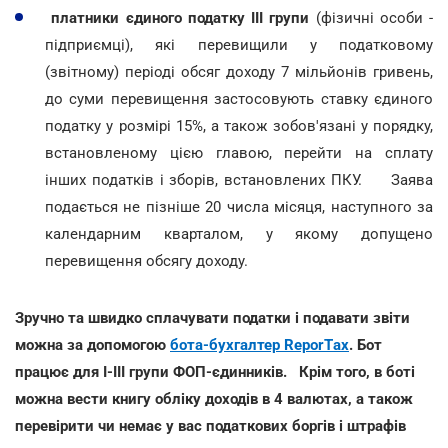
платники єдиного податку III групи
(фізичні особи -
підприємці), які перевищили у податковому
(звітному) періоді обсяг доходу 7 мільйонів гривень,
до суми перевищення застосовують ставку єдиного
податку у розмірі 15%, а також зобов'язані у порядку,
встановленому цією главою, перейти на сплату
інших податків і зборів, встановлених ПКУ. Заява
подається не пізніше 20 числа місяця, наступного за
календарним кварталом, у якому допущено
перевищення обсягу доходу.
Зручно та швидко сплачувати податки і подавати звіти
можна за допомогою
бота-бухгалтер ReporTах
. Бот
працює для I-III групи ФОП-єдинників. Крім того, в боті
можна вести книгу обліку доходів в 4 валютах, а також
перевірити чи немає у вас податкових боргів і штрафів