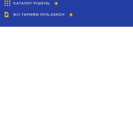
КАТАЛОГ РІШЕНЬ
ВСІ ТАРИФИ ЛІГА:ЗАКОН
Співробітництво
Агенти
Дилери
Політика конфіденційності
Умови використання сайту
Реклама
Блог
Новини компанії
Керівництва
Каталоги компаній
Теми в центрі уваги