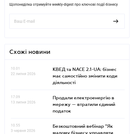
Щопонеділка отримуйте weekly-digest про ключові події бізнесу
Схожі новини
10.01
КВЕД та NACE 2.1-UA: бізнес
22 липня 2026
має самостійно змінити коди
діяльності
17.09
Продали електроенергію в
13 липня 2026
мережу — втратили єдиний
податок
10.55
Безкоштовний вебінар "Як
3 червня 2026
малому бізнесу управляти