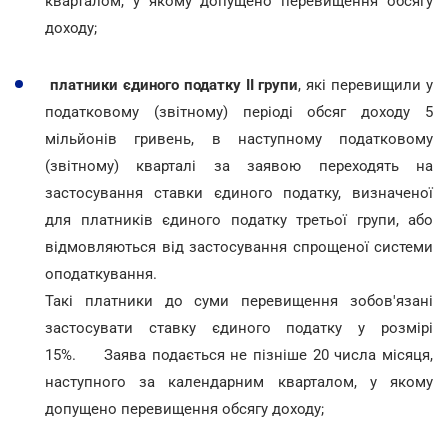
кварталом, у якому допущено перевищення обсягу
доходу;
платники єдиного податку II групи
, які перевищили у
податковому (звітному) періоді обсяг доходу 5
мільйонів гривень, в наступному податковому
(звітному) кварталі за заявою переходять на
застосування ставки єдиного податку, визначеної
для платників єдиного податку третьої групи, або
відмовляються від застосування спрощеної системи
оподаткування.
Такі платники до суми перевищення зобов'язані
застосувати ставку єдиного податку у розмірі
15%. Заява подається не пізніше 20 числа місяця,
наступного за календарним кварталом, у якому
допущено перевищення обсягу доходу;