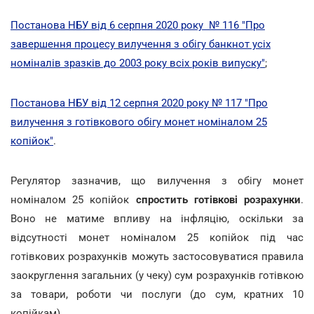
Постанова НБУ від 6 серпня 2020 року № 116 "Про
завершення процесу вилучення з обігу банкнот усіх
номіналів зразків до 2003 року всіх років випуску"
;
Постанова НБУ від 12 серпня 2020 року № 117 "Про
вилучення з готівкового обігу монет номіналом 25
копійок"
.
Регулятор зазначив, що вилучення з обігу монет
номіналом 25 копійок
спростить готівкові розрахунки
.
Воно не матиме впливу на інфляцію, оскільки за
відсутності монет номіналом 25 копійок під час
готівкових розрахунків можуть застосовуватися правила
заокруглення загальних (у чеку) сум розрахунків готівкою
за товари, роботи чи послуги (до сум, кратних 10
копійкам).