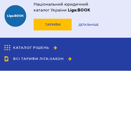
Національний юридичний
каталог України
Liga:BOOK
ТАРИФИ
ДЕТАЛЬНІШЕ
КАТАЛОГ РІШЕНЬ
ВСІ ТАРИФИ ЛІГА:ЗАКОН
Співробітництво
Агенти
Дилери
Політика конфіденційності
Умови використання сайту
Реклама
Блог