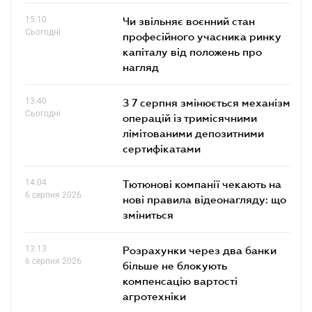
15.10
Чи звільняє воєнний стан
Сьогодні
професійного учасника ринку
капіталу від положень про
нагляд
13.40
З 7 серпня змінюється механізм
Сьогодні
операцій із тримісячними
лімітованими депозитними
сертифікатами
14.04
Тютюнові компанії чекають на
6 серпня 2026
нові правила відеонагляду: що
зміниться
13.13
Розрахунки через два банки
6 серпня 2026
більше не блокують
компенсацію вартості
агротехніки