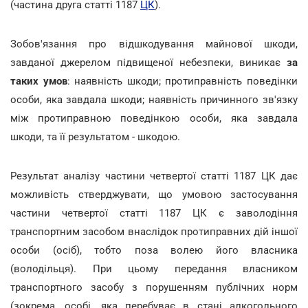
(частина друга статті 1187
ЦК
).
Зобов'язання про відшкодування майнової шкоди,
завданої джерелом підвищеної небезпеки, виникає
за
таких умов
: наявність шкоди; протиправність поведінки
особи, яка завдала шкоди; наявність причинного зв'язку
між протиправною поведінкою особи, яка завдала
шкоди, та її результатом - шкодою.
Результат аналізу частини четвертої статті 1187 ЦК дає
можливість стверджувати, що умовою застосування
частини четвертої статті 1187 ЦК є заволодіння
транспортним засобом внаслідок протиправних дій іншої
особи (осіб), тобто поза волею його власника
(володільця). При цьому передання власником
транспортного засобу з порушенням публічних норм
(зокрема, особі, яка перебуває в стані алкогольного