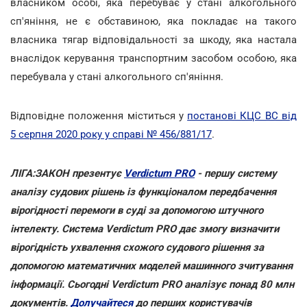
власником особі, яка перебуває у стані алкогольного
сп'яніння, не є обставиною, яка покладає на такого
власника тягар відповідальності за шкоду, яка настала
внаслідок керування транспортним засобом особою, яка
перебувала у стані алкогольного сп'яніння.
Відповідне положення міститься у
постанові КЦС ВС від
5 серпня 2020 року у справі № 456/881/17
.
ЛІГА:ЗАКОН презентує
Verdictum PRO
- першу систему
аналізу судових рішень із функціоналом передбачення
вірогідності перемоги в суді за допомогою штучного
інтелекту. Система Verdictum PRO дає змогу визначити
вірогідність ухвалення схожого судового рішення за
допомогою математичних моделей машинного зчитування
інформації. Сьогодні Verdictum PRO аналізує понад 80 млн
документів.
Долучайтеся
до перших користувачів