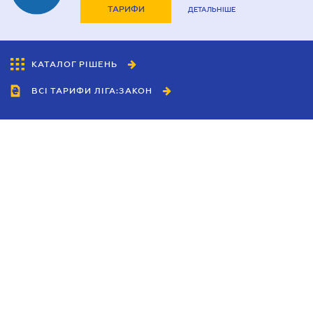
ТАРИФИ
ДЕТАЛЬНІШЕ
КАТАЛОГ РІШЕНЬ
ВСІ ТАРИФИ ЛІГА:ЗАКОН
Співробітництво
Агенти
Дилери
Політика конфіденційності
Умови використання сайту
Реклама
Блог
Новини компанії
Керівництва