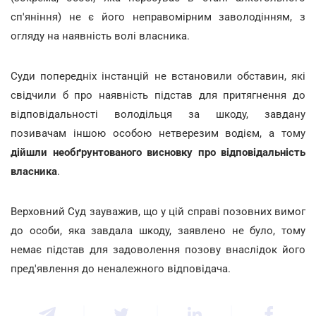
сп'яніння) не є його неправомірним заволодінням, з
огляду на наявність волі власника.
Суди попередніх інстанцій не встановили обставин, які
свідчили б про наявність підстав для притягнення до
відповідальності володільця за шкоду, завдану
позивачам іншою особою нетверезим водієм, а тому
дійшли необґрунтованого висновку про відповідальність
власника
.
Верховний Суд зауважив, що у цій справі позовних вимог
до особи, яка завдала шкоду, заявлено не було, тому
немає підстав для задоволення позову внаслідок його
пред'явлення до неналежного відповідача.