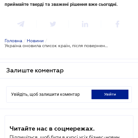
приймайте тверді та зважені рішення вже сьогодні.
Головна
/
Новини
/
Україна оновила список країн, після повернення з яких не потрібна обсервація
Залиште коментар
Увійдіть, щоб залишити коментар
увійти
Читайте нас в соцмережах.
Підпишіться, щоб бути в курсі усіх бізнес-новин.