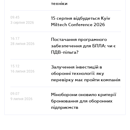
техніки
09.45
15 серпня відбудеться Kyiv
3 серпня 2026
Miltech Conference 2026
16.17
Постачання програмного
28 липня 2026
забезпечення для БПЛА: чи є
ПДВ-пільга?
15.12
Залучення інвестицій в
16 липня 2026
оборонні технології: яку
перевірку має пройти компанія
09.07
Міноборони оновило критерії
9 липня 2026
бронювання для оборонних
підприємств