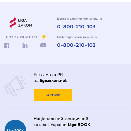
Центр підтримки користувачів
0-800-210-103
ПРО КОМПАНІЮ
Підбір продуктів та рішень
0-800-210-102
Реклама та PR
на
ligazakon.net
ТАРИФИ
Національний юридичний
каталог України
Liga:BOOK