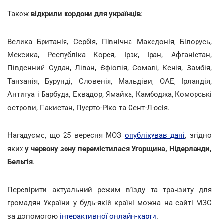
Також
відкрили кордони для українців
:
Велика Британія, Сербія, Північна Македонія, Білорусь,
Мексика, Республіка Корея, Ірак, Іран, Афганістан,
Південний Судан, Ліван, Єфіопія, Сомалі, Кенія, Замбія,
Танзанія, Бурунді, Словенія, Мальдіви, ОАЕ, Ірландія,
Антигуа і Барбуда, Еквадор, Ямайка, Камбоджа, Коморські
острови, Пакистан, Пуерто-Ріко та Сент-Люсія.
Нагадуємо, що 25 вересня МОЗ
опублікував дані
, згідно
яких
у червону зону перемістилася Угорщина, Нідерланди,
Бельгія
.
Перевірити актуальний режим в'їзду та транзиту для
громадян України у будь-якій країні можна на сайті МЗС
за допомогою
інтерактивної онлайн-карти
.