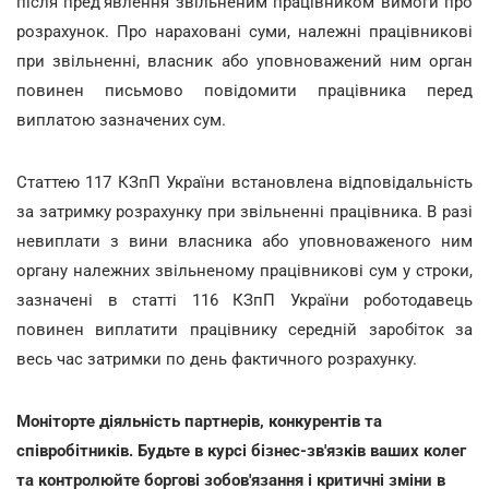
після пред'явлення звільненим працівником вимоги про
розрахунок. Про нараховані суми, належні працівникові
при звільненні, власник або уповноважений ним орган
повинен письмово повідомити працівника перед
виплатою зазначених сум.
Статтею 117 КЗпП України встановлена відповідальність
за затримку розрахунку при звільненні працівника. В разі
невиплати з вини власника або уповноваженого ним
органу належних звільненому працівникові сум у строки,
зазначені в статті 116 КЗпП України роботодавець
повинен виплатити працівнику середній заробіток за
весь час затримки по день фактичного розрахунку.
Моніторте діяльність партнерів, конкурентів та
співробітників. Будьте в курсі бізнес-зв'язків ваших колег
та контролюйте боргові зобов'язання і критичні зміни в