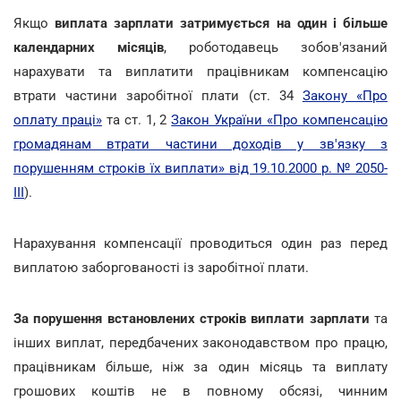
Якщо
виплата зарплати затримується на один і більше
календарних місяців
, роботодавець зобов'язаний
нарахувати та виплатити працівникам компенсацію
втрати частини заробітної плати (ст. 34
Закону «Про
оплату праці»
та ст. 1, 2
Закон України «Про компенсацію
громадянам втрати частини доходів у зв'язку з
порушенням строків їх виплати» від 19.10.2000 р. № 2050-
III
).
Нарахування компенсації проводиться один раз перед
виплатою заборгованості із заробітної плати.
За порушення встановлених строків виплати зарплати
та
інших виплат, передбачених законодавством про працю,
працівникам більше, нiж за один місяць та виплату
грошових коштів не в повному обсязі, чинним