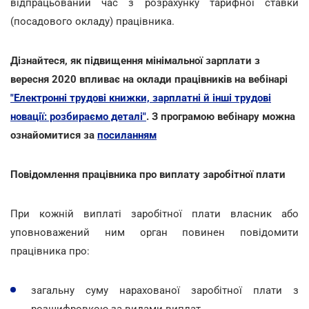
відпрацьований час з розрахунку тарифної ставки
(посадового окладу) працівника.
Дізнайтеся, як підвищення мінімальної зарплати з
вересня 2020 впливає на оклади працівників на вебінарі
"Електронні трудові книжки, зарплатні й інші трудові
новації: розбираємо деталі"
. З програмою вебінару можна
ознайомитися за
посиланням
Повідомлення працівника про виплату заробітної плати
При кожній виплаті заробітної плати власник або
уповноважений ним орган повинен повідомити
працівника про:
загальну суму нарахованої заробітної плати з
розшифровкою за видами виплат,