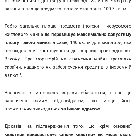
Як вбачається з договору іпотеки від 13 липня 2006 року,
загальна площа предмета іпотеки становить 109,7 кв. м.
Тобто загальна площа предмета іпотеки - нерухомого
житлового майна
не перевищує максимально допустиму
площу такого майна
, а саме, 140 кв. м для квартири, яка
необхідна для застосування до спірних правовідносин
Закону "Про мораторій на стягнення майна громадян
України, наданого як забезпечення кредитів в іноземній
валюті".
Водночас з матеріалів справи вбачається, і про це
зазначено самим відповідачем, що місце його
проживання знаходиться
за іншою адресою
.
Доказів на підтвердження того, що
крім основної
квартири використовує спірну квартиру як місце свого