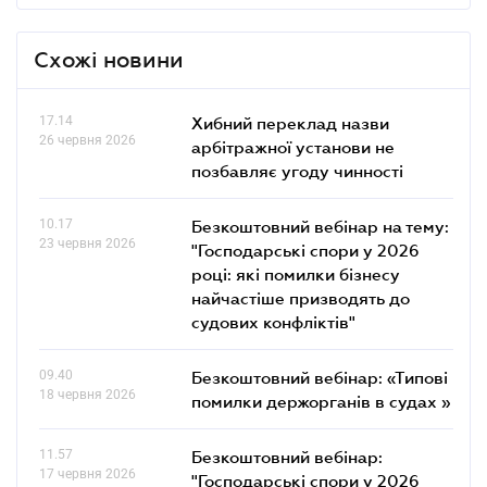
Схожі новини
17.14
Хибний переклад назви
26 червня 2026
арбітражної установи не
позбавляє угоду чинності
10.17
Безкоштовний вебінар на тему:
23 червня 2026
"Господарські спори у 2026
році: які помилки бізнесу
найчастіше призводять до
судових конфліктів"
09.40
Безкоштовний вебінар: «Типові
18 червня 2026
помилки держорганів в судах »
11.57
Безкоштовний вебінар:
17 червня 2026
"Господарські спори у 2026