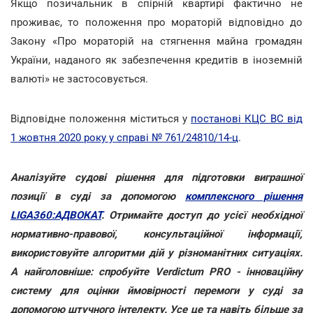
Якщо позичальник в спірній квартирі фактично не
проживає, то положення про мораторій відповідно до
Закону «Про мораторій на стягнення майна громадян
України, наданого як забезпечення кредитів в іноземній
валюті» не застосовується.
Відповідне положення міститься у
постанові КЦС ВС від
1 жовтня 2020 року у справі № 761/24810/14-ц
.
Аналізуйте судові рішення для підготовки виграшної
позиції в суді за допомогою
комплексного рішення
LIGA360:АДВОКАТ
. Отримайте доступ до усієї необхідної
нормативно-правової, консультаційної інформації,
використовуйте алгоритми дій у різноманітних ситуаціях.
А найголовніше: спробуйте Verdictum PRO - інноваційну
систему для оцінки ймовірності перемоги у суді за
допомогою штучного інтелекту. Усе це та навіть більше за