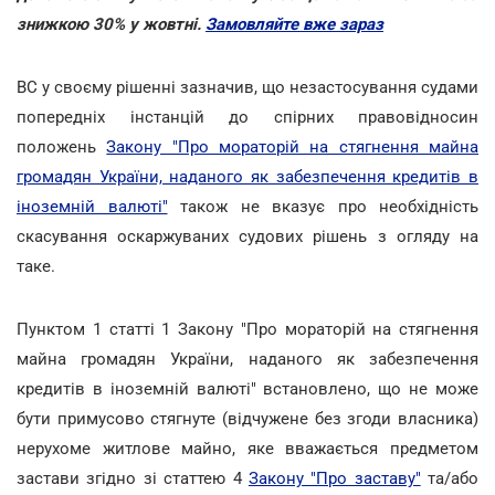
знижкою 30% у жовтні.
Замовляйте вже зараз
ВС у своєму рішенні зазначив, що незастосування судами
попередніх інстанцій до спірних правовідносин
положень
Закону "Про мораторій на стягнення майна
громадян України, наданого як забезпечення кредитів в
іноземній валюті"
також не вказує про необхідність
скасування оскаржуваних судових рішень з огляду на
таке.
Пунктом 1 статті 1 Закону "Про мораторій на стягнення
майна громадян України, наданого як забезпечення
кредитів в іноземній валюті" встановлено, що не може
бути примусово стягнуте (відчужене без згоди власника)
нерухоме житлове майно, яке вважається предметом
застави згідно зі статтею 4
Закону "Про заставу"
та/або