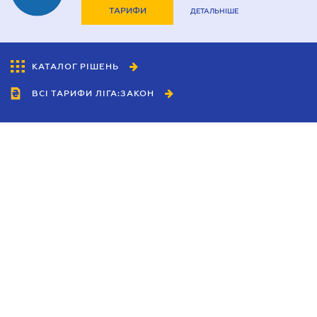
ТАРИФИ
ДЕТАЛЬНІШЕ
КАТАЛОГ РІШЕНЬ
ВСІ ТАРИФИ ЛІГА:ЗАКОН
Співробітництво
Агенти
Дилери
Політика конфіденційності
Умови використання сайту
Реклама
Блог
Новини компанії
Керівництва