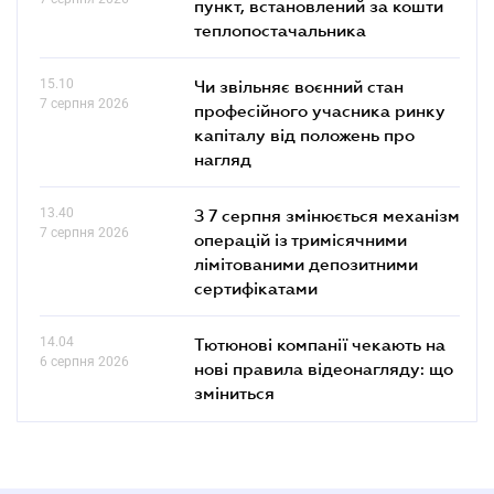
пункт, встановлений за кошти
теплопостачальника
15.10
Чи звільняє воєнний стан
7 серпня 2026
професійного учасника ринку
капіталу від положень про
нагляд
13.40
З 7 серпня змінюється механізм
7 серпня 2026
операцій із тримісячними
лімітованими депозитними
сертифікатами
14.04
Тютюнові компанії чекають на
6 серпня 2026
нові правила відеонагляду: що
зміниться